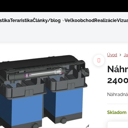
stika
Teraristika
Články/blog
Veľkoobchod
Realizácie
Vizua
Úvod
Ja
Náhr
2400
Náhradná
Skladom