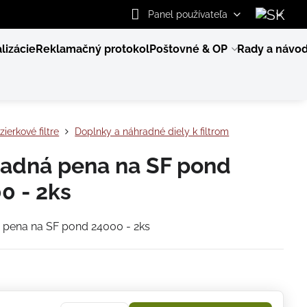
Panel používateľa
lizácie
Reklamačný protokol
Poštovné & OP
Rady a návo
zierkové filtre
Doplnky a náhradné diely k filtrom
adná pena na SF pond
0 - 2ks
 pena na SF pond 24000 - 2ks