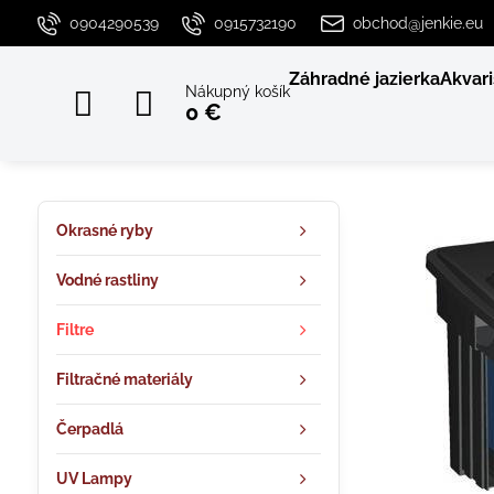
0904290539
0915732190
obchod@jenkie.eu
Záhradné jazierka
Akvari
Nákupný košík
0 €
Okrasné ryby
Vodné rastliny
Filtre
Filtračné materiály
Čerpadlá
UV Lampy