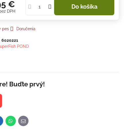
95 €
Do košíka
bez DPH
y pes
Doručenia
:
6020221
uperFish POND
re! Buďte prvý!
inkedIn
WhatsApp
E-
mail