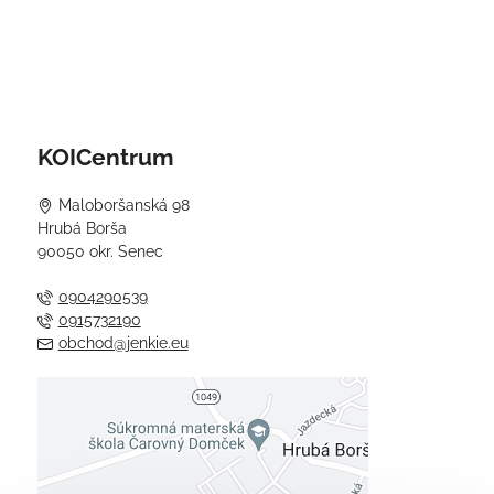
KOICentrum
Maloboršanská 98
Hrubá Borša
90050 okr. Senec
0904290539
0915732190
obchod@jenkie.eu
Externý obsah je blokovaný
Voľbami súkromia