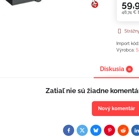
59,
48,74 €
Strážn
Import kód
Výrobca:
S
Diskusia
0
Zatiaľ nie sú žiadne komentá
Nový komentár
Facebook
Twitter
Bluesky
Pinterest
Reddit
L