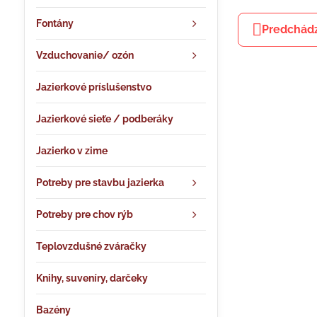
Fontány
Predchádz
Vzduchovanie/ ozón
Jazierkové príslušenstvo
Jazierkové sieťe / podberáky
Jazierko v zime
Potreby pre stavbu jazierka
Potreby pre chov rýb
Teplovzdušné zváračky
Knihy, suveníry, darčeky
Bazény