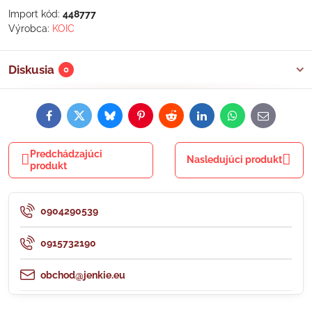
Import kód:
448777
Výrobca:
KOIC
Diskusia
0
Facebook
Twitter
Bluesky
Pinterest
Reddit
LinkedIn
WhatsApp
E-
mail
Predchádzajúci
Nasledujúci produkt
produkt
0904290539
0915732190
obchod@jenkie.eu