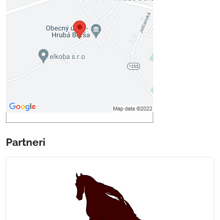
Voľbami súkromia
Prajete si načítať externý obsah?
Povoliť tentokrát
Povoliť a zapamätať - súhlas s
druhom cookie: Funkčné
Otvoriť obsah v novom okne
Partneri