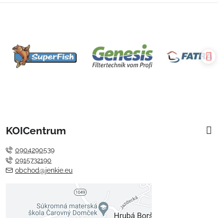
KOICentrum
0904290539
0915732190
obchod@jenkie.eu
Externý obsah je blokovaný