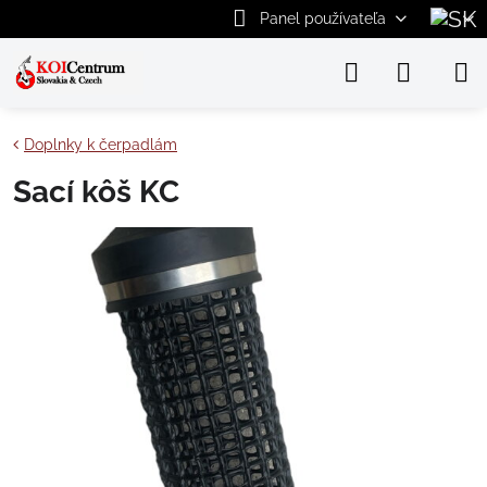
Panel používateľa
Doplnky k čerpadlám
Sací kôš KC