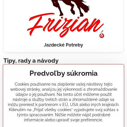
Jazdecké Potreby
Tipy, rady a návody
Predvoľby súkromia
Realizácie záhradných jazierok, bazénov, fontán,
údržba...
Cookies používame na zlepšenie vašej návštevy tejto
webovej stránky, analýzu jej výkonnosti a zhromažďovanie
Články a blogy
údajov o jej používaní. Na tento účel môžeme použiť
nástroje a služby tretích strán a zhromaždené údaje sa
môžu preniesť k partnerom v EÚ, USA alebo iných krajinách.
Rady a návody
Kliknutím na „Prijať všetky cookies“ vyjadrujete svoj súhlas s
týmto spracovaním. Nižšie môžete nájsť podrobné
informácie alebo upraviť svoje preferencie.
koikapre/?ref=hl