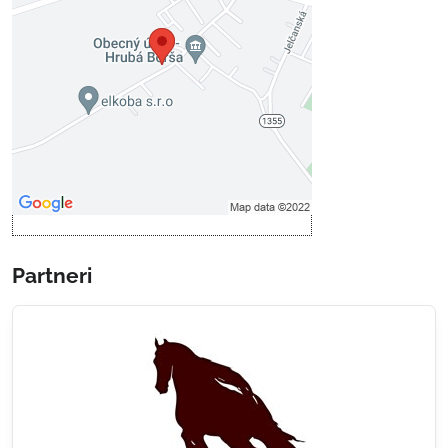
Voľbami súkromia
Prajete si načítať externý obsah?
Povoliť tentokrát
Povoliť a zapamätať - súhlas s
druhom cookie: Funkčné
Otvoriť obsah v novom okne
Partneri