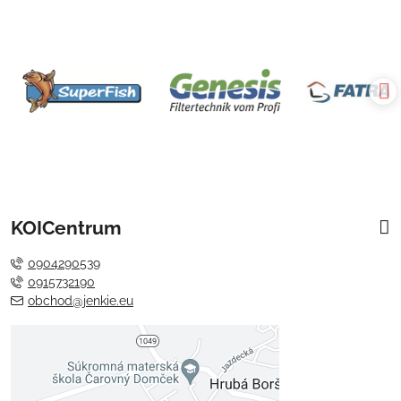
KOICentrum
0904290539
0915732190
obchod@jenkie.eu
Externý obsah je blokovaný