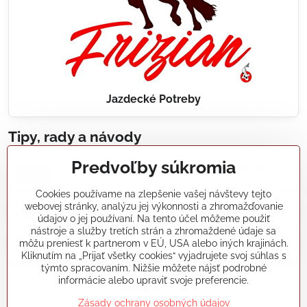
Jazdecké Potreby
Tipy, rady a návody
Predvoľby súkromia
Realizácie záhradných jazierok, bazénov, fontán,
údržba...
Cookies používame na zlepšenie vašej návštevy tejto
webovej stránky, analýzu jej výkonnosti a zhromažďovanie
Články a blogy
údajov o jej používaní. Na tento účel môžeme použiť
nástroje a služby tretích strán a zhromaždené údaje sa
môžu preniesť k partnerom v EÚ, USA alebo iných krajinách.
Rady a návody
Kliknutím na „Prijať všetky cookies“ vyjadrujete svoj súhlas s
týmto spracovaním. Nižšie môžete nájsť podrobné
informácie alebo upraviť svoje preferencie.
koikapre/?ref=hl
Zásady ochrany osobných údajov