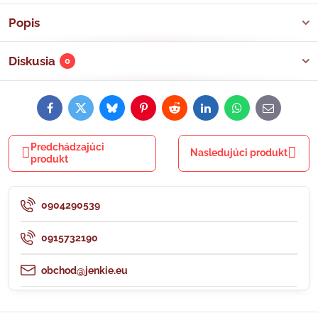
Popis
Diskusia
0
Facebook
Twitter
Bluesky
Pinterest
Reddit
LinkedIn
WhatsApp
E-
mail
Predchádzajúci
Nasledujúci produkt
produkt
0904290539
0915732190
obchod@jenkie.eu