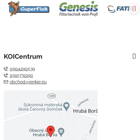
KOICentrum
0904290539
0915732190
obchod@jenkie.eu
Externý obsah je blokovaný
Voľbami súkromia
Prajete si načítať externý obsah?