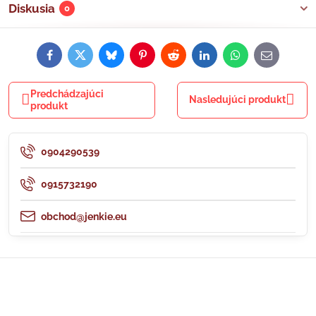
Diskusia
0
Facebook
Twitter
Bluesky
Pinterest
Reddit
LinkedIn
WhatsApp
E-
mail
Predchádzajúci
Nasledujúci produkt
produkt
0904290539
0915732190
obchod@jenkie.eu