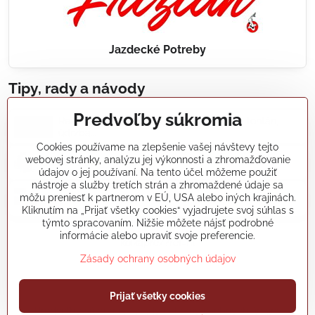
Jazdecké Potreby
Tipy, rady a návody
Predvoľby súkromia
Realizácie záhradných jazierok, bazénov, fontán,
údržba...
Cookies používame na zlepšenie vašej návštevy tejto
webovej stránky, analýzu jej výkonnosti a zhromažďovanie
Články a blogy
údajov o jej používaní. Na tento účel môžeme použiť
nástroje a služby tretích strán a zhromaždené údaje sa
môžu preniesť k partnerom v EÚ, USA alebo iných krajinách.
Rady a návody
Kliknutím na „Prijať všetky cookies“ vyjadrujete svoj súhlas s
týmto spracovaním. Nižšie môžete nájsť podrobné
informácie alebo upraviť svoje preferencie.
koikapre/?ref=hl
Zásady ochrany osobných údajov
Prijať všetky cookies
©
2026
Copyright
Predvoľby súkromia
Zásady ochrany osobných údajov