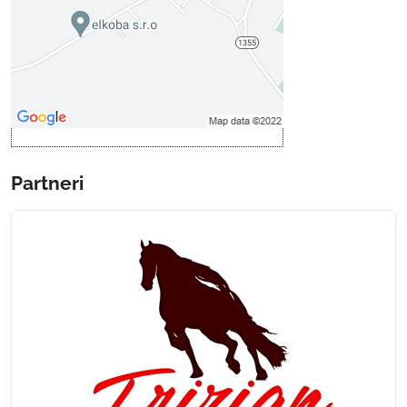
Povoliť tentokrát
Povoliť a zapamätať - súhlas s
druhom cookie: Funkčné
Otvoriť obsah v novom okne
Partneri