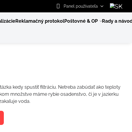
Panel používateľa
lizácie
Reklamačný protokol
Poštovné & OP
Rady a návo
zka kedy spustiť filtráciu. Netreba zabúdať ako teploty
kom množstve máme rybie osadenstvo, či je v jazierku
zakaľuje voda.