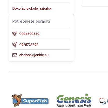
Dekorácie okolo jazierka
Potrebujete poradiť?
0904290539
0915732190
obchod@jenkie.eu