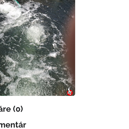
re (0)
mentár