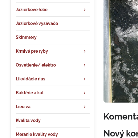
Jazierkové fólie
Jazierkové vysávače
Skimmery
Krmivá pre ryby
Osvetlenie/ elektro
Likvidácie rias
Baktérie a kal
Liečivá
Komentá
Kvalita vody
Nový ko
Meranie kvality vody