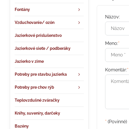
Fontány
Názov:
Vzduchovanie/ ozón
Jazierkové príslušenstvo
Meno:
*
Jazierkové sieťe / podberáky
Jazierko v zime
Komentár:
*
Potreby pre stavbu jazierka
Potreby pre chov rýb
Teplovzdušné zváračky
Knihy, suveníry, darčeky
*
(Povinné)
Bazény