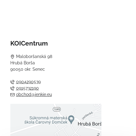
KOICentrum
Maloboršanská 98
Hrubá Borša
90050 okr. Senec
0904290539
0915732190
obchod@jenkie.eu
Externý obsah je blokovaný
Voľbami súkromia