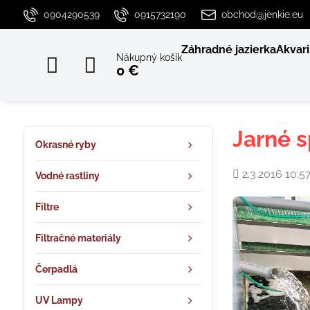
0904290539
0915732190
obchod@jenkie.eu
Záhradné jazierka
Akvari
Nákupný košík
0 €
Jarné s
Okrasné ryby
Pridané
2.3.2016 10:5
Vodné rastliny
Filtre
Filtračné materiály
Čerpadlá
UV Lampy