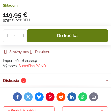
Skladom
119,95 €
97,52 €
bez DPH
Do košíka
Strážny pes
Doručenia
Import kód:
6010249
Výrobca:
SuperFish POND
Diskusia
0
Facebook
Twitter
Bluesky
Pinterest
Reddit
LinkedIn
WhatsApp
E-
mail
Predchádzajúci