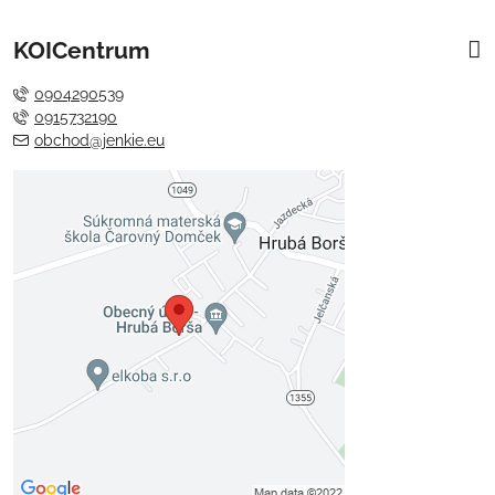
KOICentrum
0904290539
0915732190
obchod@jenkie.eu
Externý obsah je blokovaný
Voľbami súkromia
Prajete si načítať externý obsah?
Povoliť tentokrát
Povoliť a zapamätať - súhlas s
druhom cookie: Funkčné
Otvoriť obsah v novom okne