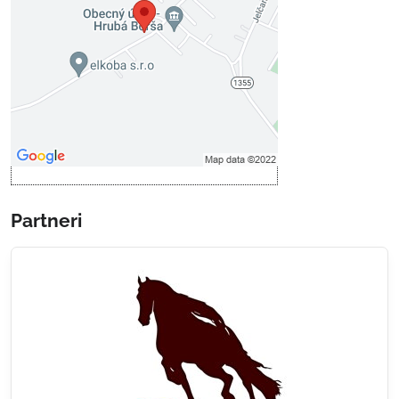
Prajete si načítať externý obsah?
Povoliť tentokrát
Povoliť a zapamätať - súhlas s
druhom cookie: Funkčné
Otvoriť obsah v novom okne
Partneri