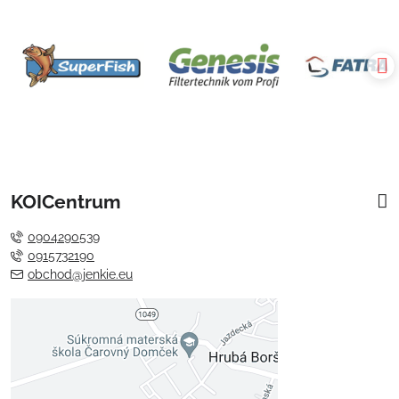
KOICentrum
0904290539
0915732190
obchod@jenkie.eu
Externý obsah je blokovaný
Voľbami súkromia