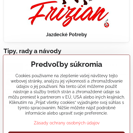
Jazdecké Potreby
Tipy, rady a návody
Predvoľby súkromia
Realizácie záhradných jazierok, bazénov, fontán,
údržba...
Cookies používame na zlepšenie vašej návštevy tejto
webovej stránky, analýzu jej výkonnosti a zhromažďovanie
Články a blogy
údajov o jej používaní. Na tento účel môžeme použiť
nástroje a služby tretích strán a zhromaždené údaje sa
môžu preniesť k partnerom v EÚ, USA alebo iných krajinách.
Rady a návody
Kliknutím na „Prijať všetky cookies“ vyjadrujete svoj súhlas s
týmto spracovaním. Nižšie môžete nájsť podrobné
informácie alebo upraviť svoje preferencie.
koikapre/?ref=hl
Zásady ochrany osobných údajov