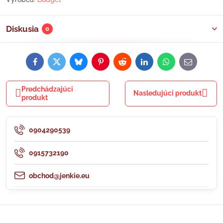
Diskusia
0
Facebook
Twitter
Bluesky
Pinterest
Reddit
LinkedIn
WhatsApp
E-
mail
Predchádzajúci
Nasledujúci produkt
produkt
0904290539
0915732190
obchod@jenkie.eu