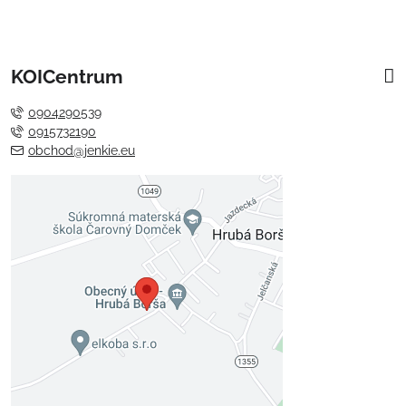
KOICentrum
0904290539
0915732190
obchod@jenkie.eu
Externý obsah je blokovaný
Voľbami súkromia
Prajete si načítať externý obsah?
Povoliť tentokrát
Povoliť a zapamätať - súhlas s
druhom cookie: Funkčné