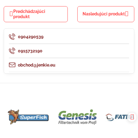
mail
Predchádzajúci
Nasledujúci produkt
produkt
0904290539
0915732190
obchod@jenkie.eu