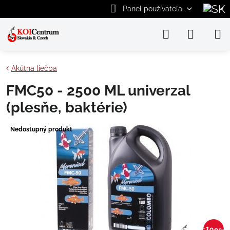
Panel používateľa
Akútna liečba
FMC50 - 2500 ML univerzal
(plesňe, baktérie)
Nedostupný produkt
100%