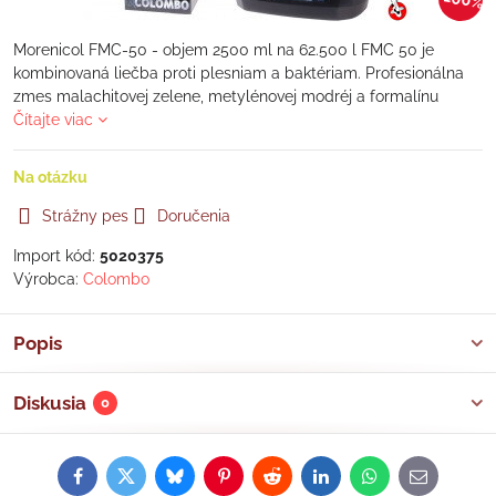
Morenicol FMC-50 - objem 2500 ml na 62.500 l FMC 50 je
kombinovaná liečba proti plesniam a baktériam. Profesionálna
zmes malachitovej zelene, metylénovej modréj a formalínu
Čítajte viac
Na otázku
Strážny pes
Doručenia
Import kód:
5020375
Výrobca:
Colombo
Popis
Diskusia
0
Facebook
Twitter
Bluesky
Pinterest
Reddit
LinkedIn
WhatsApp
E-