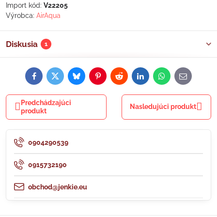
Import kód:
V22205
Výrobca:
AirAqua
Diskusia
1
Facebook
Twitter
Bluesky
Pinterest
Reddit
LinkedIn
WhatsApp
E-
mail
Predchádzajúci
Nasledujúci produkt
produkt
0904290539
0915732190
obchod@jenkie.eu