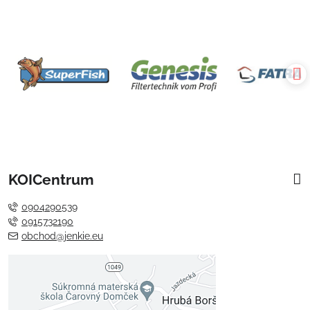
KOICentrum
0904290539
0915732190
obchod@jenkie.eu
Externý obsah je blokovaný