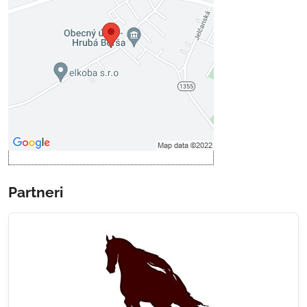
Voľbami súkromia
Prajete si načítať externý obsah?
Povoliť tentokrát
Povoliť a zapamätať - súhlas s
druhom cookie: Funkčné
Otvoriť obsah v novom okne
Partneri