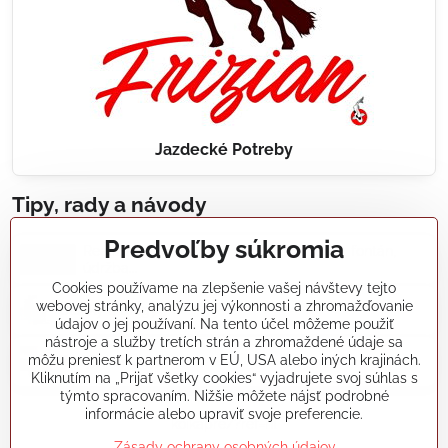
Jazdecké Potreby
Tipy, rady a návody
Predvoľby súkromia
Realizácie záhradných jazierok, bazénov, fontán,
údržba...
Cookies používame na zlepšenie vašej návštevy tejto
webovej stránky, analýzu jej výkonnosti a zhromažďovanie
Články a blogy
údajov o jej používaní. Na tento účel môžeme použiť
nástroje a služby tretích strán a zhromaždené údaje sa
môžu preniesť k partnerom v EÚ, USA alebo iných krajinách.
Rady a návody
Kliknutím na „Prijať všetky cookies“ vyjadrujete svoj súhlas s
týmto spracovaním. Nižšie môžete nájsť podrobné
informácie alebo upraviť svoje preferencie.
koikapre/?ref=hl
Zásady ochrany osobných údajov