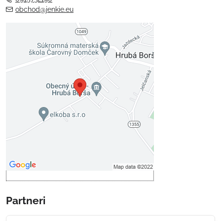
obchod@jenkie.eu
Externý obsah je blokovaný
Voľbami súkromia
Prajete si načítať externý obsah?
Povoliť tentokrát
Povoliť a zapamätať - súhlas s
druhom cookie: Funkčné
Otvoriť obsah v novom okne
Partneri