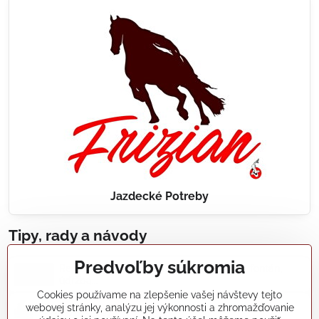
Jazdecké Potreby
Tipy, rady a návody
Predvoľby súkromia
Realizácie záhradných jazierok, bazénov, fontán,
údržba...
Cookies používame na zlepšenie vašej návštevy tejto
webovej stránky, analýzu jej výkonnosti a zhromažďovanie
Články a blogy