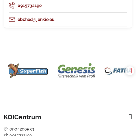
0915732190
obchod@jenkie.eu
KOICentrum
0904290539
0915732190