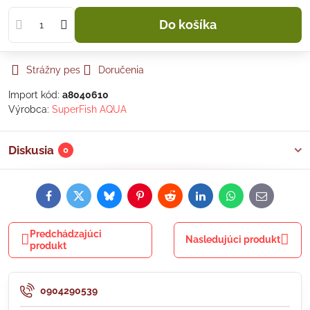
Do košíka
Strážny pes
Doručenia
Import kód:
a8040610
Výrobca:
SuperFish AQUA
Diskusia
0
Facebook
Twitter
Bluesky
Pinterest
Reddit
LinkedIn
WhatsApp
E-
mail
Predchádzajúci
Nasledujúci produkt
produkt
0904290539