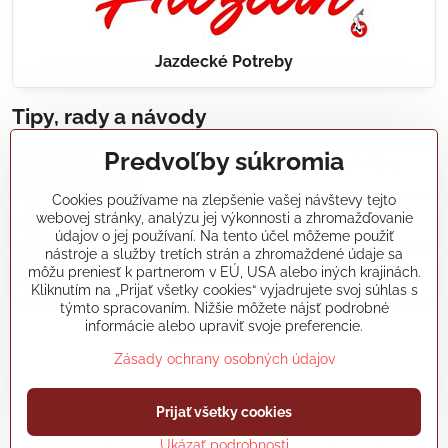
Jazdecké Potreby
Tipy, rady a návody
Predvoľby súkromia
Realizácie záhradných jazierok, bazénov, fontán,
údržba...
Cookies používame na zlepšenie vašej návštevy tejto
webovej stránky, analýzu jej výkonnosti a zhromažďovanie
Články a blogy
údajov o jej používaní. Na tento účel môžeme použiť
nástroje a služby tretích strán a zhromaždené údaje sa
môžu preniesť k partnerom v EÚ, USA alebo iných krajinách.
Rady a návody
Kliknutím na „Prijať všetky cookies“ vyjadrujete svoj súhlas s
týmto spracovaním. Nižšie môžete nájsť podrobné
informácie alebo upraviť svoje preferencie.
koikapre/?ref=hl
Zásady ochrany osobných údajov
Prijať všetky cookies
©
2026
Copyright
Predvoľby súkromia
Zásady ochrany osobných údajov
Ukázať podrobnosti