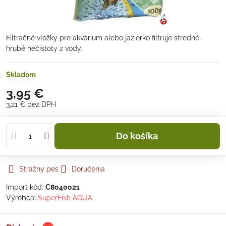
Filtračné vložky pre akvárium alebo jazierko filtruje stredné
hrubé nečistoty z vody.
Skladom
3,95 €
3,21 €
bez DPH
Do košíka
Strážny pes
Doručenia
Import kód:
C8040021
Výrobca:
SuperFish AQUA