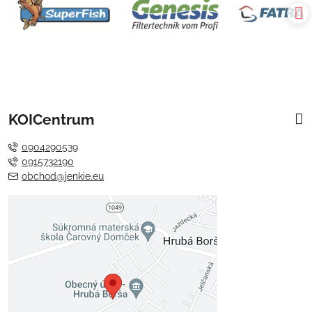
KOICentrum
0904290539
0915732190
obchod@jenkie.eu
Externý obsah je blokovaný
Voľbami súkromia
Prajete si načítať externý obsah?
Povoliť tentokrát