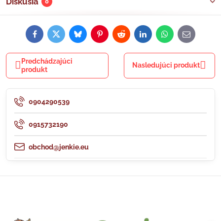
Diskusia
0
Facebook
Twitter
Bluesky
Pinterest
Reddit
LinkedIn
WhatsApp
E-
mail
Predchádzajúci
Nasledujúci produkt
produkt
0904290539
0915732190
obchod@jenkie.eu