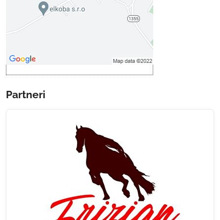
Povoliť a zapamätať - súhlas s
druhom cookie: Funkčné
Otvoriť obsah v novom okne
Partneri