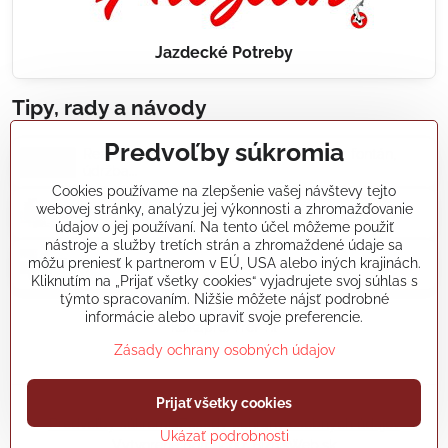
Jazdecké Potreby
Tipy, rady a návody
Predvoľby súkromia
Realizácie záhradných jazierok, bazénov, fontán,
údržba...
Cookies používame na zlepšenie vašej návštevy tejto
webovej stránky, analýzu jej výkonnosti a zhromažďovanie
Články a blogy
údajov o jej používaní. Na tento účel môžeme použiť
nástroje a služby tretích strán a zhromaždené údaje sa
môžu preniesť k partnerom v EÚ, USA alebo iných krajinách.
Rady a návody
Kliknutím na „Prijať všetky cookies“ vyjadrujete svoj súhlas s
týmto spracovaním. Nižšie môžete nájsť podrobné
informácie alebo upraviť svoje preferencie.
koikapre/?ref=hl
Zásady ochrany osobných údajov
Prijať všetky cookies
©
2026
Copyright
Predvoľby súkromia
Zásady ochrany osobných údajov
Ukázať podrobnosti
Vytvorené pomocou:
BiznisWeb.sk