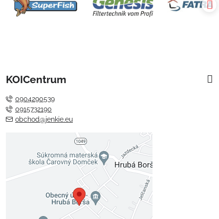
KOICentrum
0904290539
0915732190
obchod@jenkie.eu
Externý obsah je blokovaný
Voľbami súkromia
Prajete si načítať externý obsah?
Povoliť tentokrát