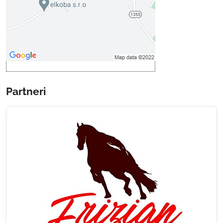
Povoliť a zapamätať - súhlas s
druhom cookie: Funkčné
Otvoriť obsah v novom okne
Partneri