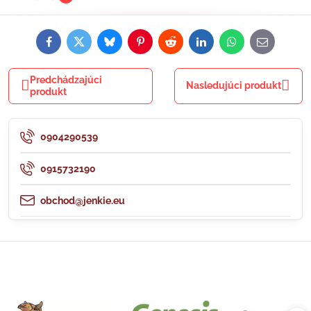
Facebook
Twitter
Bluesky
Pinterest
Reddit
LinkedIn
WhatsApp
E-
mail
Predchádzajúci
Nasledujúci produkt
produkt
0904290539
0915732190
obchod@jenkie.eu