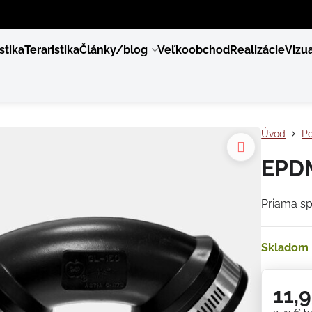
stika
Teraristika
Články/blog
Veľkoobchod
Realizácie
Vizua
Úvod
Po
EPD
Priama sp
Skladom
11,