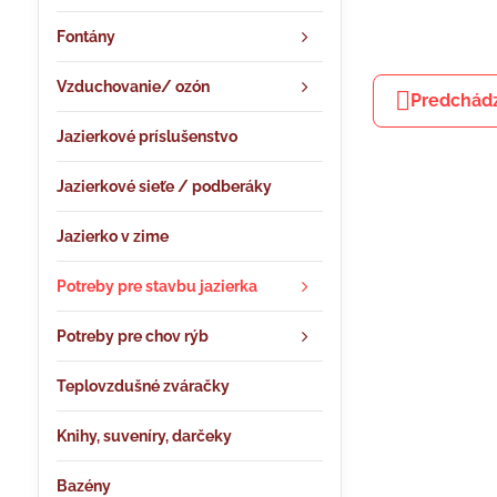
Fontány
Vzduchovanie/ ozón
Predchádz
Jazierkové príslušenstvo
Jazierkové sieťe / podberáky
Jazierko v zime
Potreby pre stavbu jazierka
Potreby pre chov rýb
Teplovzdušné zváračky
Knihy, suveníry, darčeky
Bazény