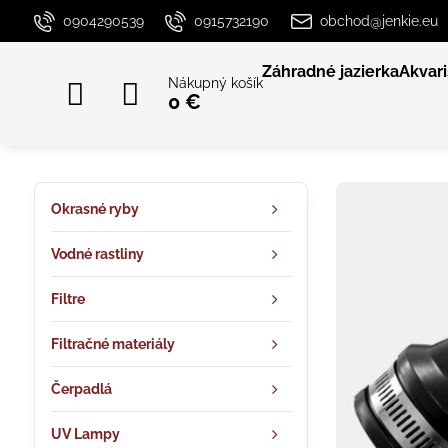
0904290539
0915732190
obchod@jenkie.eu
Záhradné jazierka
Akvari
Nákupný košík
0 €
Okrasné ryby
Vodné rastliny
Filtre
Filtračné materiály
Čerpadlá
UV Lampy