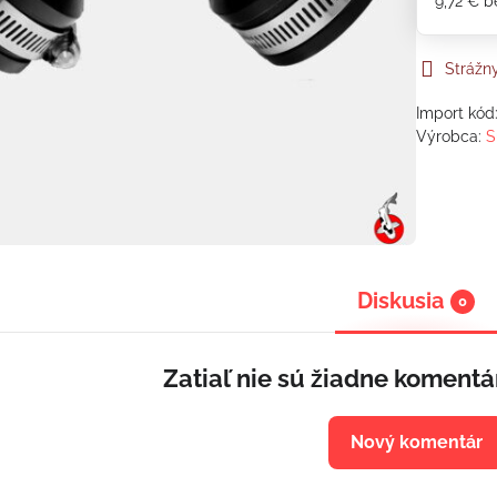
9,72 €
b
Strážn
Import kód
Výrobca:
S
Diskusia
0
Zatiaľ nie sú žiadne komentá
Nový komentár