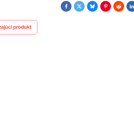
Facebook
Twitter
Bluesky
Pinterest
Reddit
L
ajúci produkt