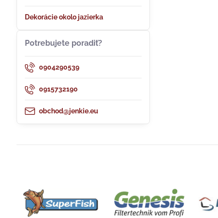
Dekorácie okolo jazierka
Potrebujete poradiť?
0904290539
0915732190
obchod@jenkie.eu