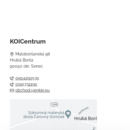
KOICentrum
Maloboršanská 98
Hrubá Borša
90050 okr. Senec
0904290539
0915732190
obchod@jenkie.eu
Externý obsah je blokovaný
Voľbami súkromia