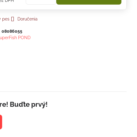
ez DPH
y pes
Doručenia
:
08086055
uperFish POND
re! Buďte prvý!