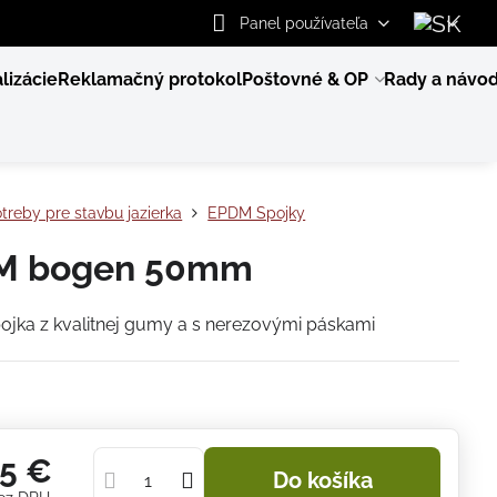
Panel používateľa
lizácie
Reklamačný protokol
Poštovné & OP
Rady a návo
treby pre stavbu jazierka
EPDM Spojky
M bogen 50mm
ojka z kvalitnej gumy a s nerezovými páskami
95 €
Do košíka