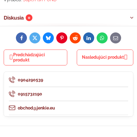
Diskusia
0
Facebook
Twitter
Bluesky
Pinterest
Reddit
LinkedIn
WhatsApp
E-
mail
Predchádzajúci
Nasledujúci produkt
produkt
0904290539
0915732190
obchod@jenkie.eu