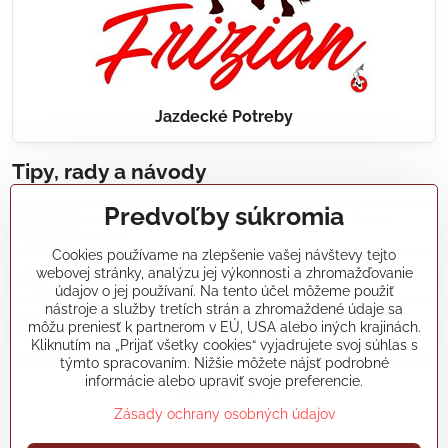
Jazdecké Potreby
Tipy, rady a návody
Predvoľby súkromia
Realizácie záhradných jazierok, bazénov, fontán,
údržba...
Cookies používame na zlepšenie vašej návštevy tejto
webovej stránky, analýzu jej výkonnosti a zhromažďovanie
Články a blogy
údajov o jej používaní. Na tento účel môžeme použiť
nástroje a služby tretích strán a zhromaždené údaje sa
môžu preniesť k partnerom v EÚ, USA alebo iných krajinách.
Rady a návody
Kliknutím na „Prijať všetky cookies“ vyjadrujete svoj súhlas s
týmto spracovaním. Nižšie môžete nájsť podrobné
informácie alebo upraviť svoje preferencie.
koikapre/?ref=hl
Zásady ochrany osobných údajov