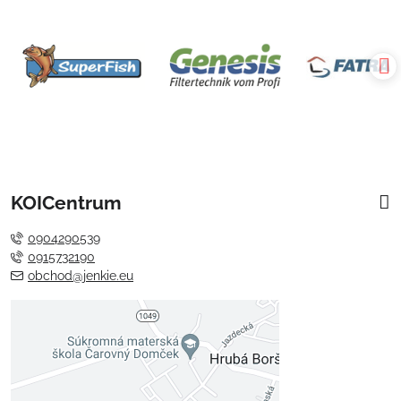
KOICentrum
0904290539
0915732190
obchod@jenkie.eu
Externý obsah je blokovaný
Voľbami súkromia