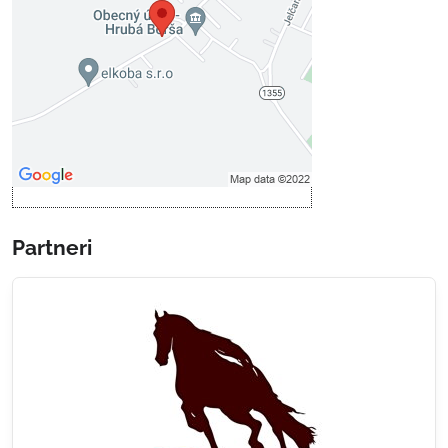
Prajete si načítať externý obsah?
Povoliť tentokrát
Povoliť a zapamätať - súhlas s
druhom cookie: Funkčné
Otvoriť obsah v novom okne
Partneri