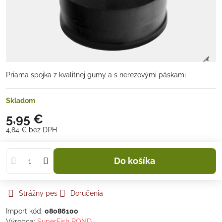
Priama spojka z kvalitnej gumy a s nerezovými páskami
Skladom
5,95 €
4,84 €
bez DPH
Do košíka
Strážny pes
Doručenia
Import kód:
08086100
Výrobca:
SuperFish POND