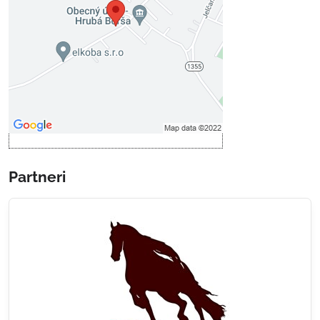
Prajete si načítať externý obsah?
Povoliť tentokrát
Povoliť a zapamätať - súhlas s
druhom cookie: Funkčné
Otvoriť obsah v novom okne
Partneri