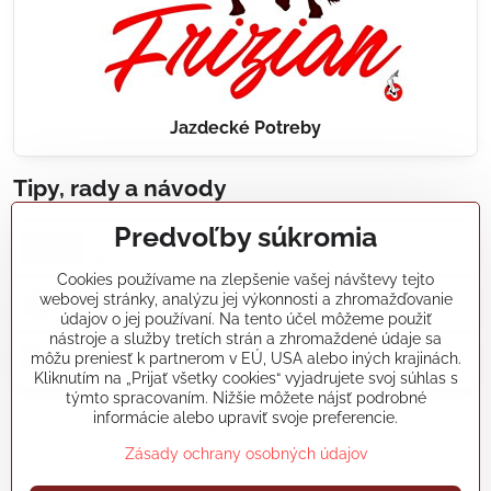
Jazdecké Potreby
Tipy, rady a návody
Predvoľby súkromia
Realizácie záhradných jazierok, bazénov, fontán,
údržba...
Cookies používame na zlepšenie vašej návštevy tejto
webovej stránky, analýzu jej výkonnosti a zhromažďovanie
Články a blogy
údajov o jej používaní. Na tento účel môžeme použiť
nástroje a služby tretích strán a zhromaždené údaje sa
môžu preniesť k partnerom v EÚ, USA alebo iných krajinách.
Rady a návody
Kliknutím na „Prijať všetky cookies“ vyjadrujete svoj súhlas s
týmto spracovaním. Nižšie môžete nájsť podrobné
informácie alebo upraviť svoje preferencie.
koikapre/?ref=hl
Zásady ochrany osobných údajov