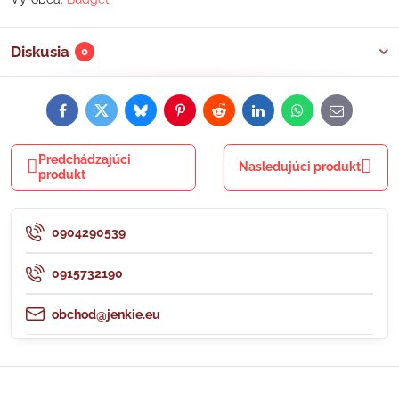
Diskusia
0
Facebook
Twitter
Bluesky
Pinterest
Reddit
LinkedIn
WhatsApp
E-
mail
Predchádzajúci
Nasledujúci produkt
produkt
0904290539
0915732190
obchod@jenkie.eu