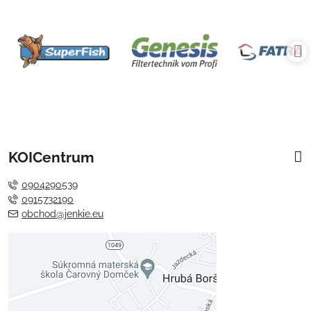
KOICentrum
0904290539
0915732190
obchod@jenkie.eu
Externý obsah je blokovaný
Voľbami súkromia