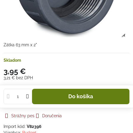
Zátka 63 mm x 2"
Skladom
3,95 €
3,21 €
bez DPH
Do košíka
Strážny pes
Doručenia
Import kód:
V82396
Výrobca:
Budget