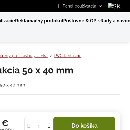
Panel používateľa
lizácie
Reklamačný protokol
Poštovné & OP
Rady a návo
treby pre stavbu jazierka
PVC Redukcie
kcia 50 x 40 mm
 50 x 40 mm
5 €
Do košíka