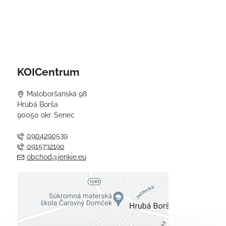
KOICentrum
Maloboršanská 98
Hrubá Borša
90050 okr. Senec
0904290539
0915732190
obchod@jenkie.eu
Externý obsah je blokovaný
Voľbami súkromia