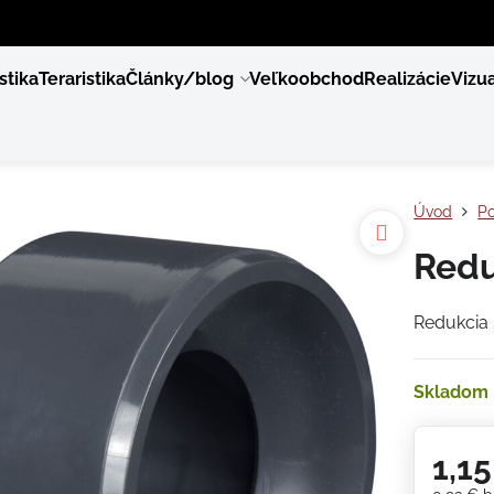
stika
Teraristika
Články/blog
Veľkoobchod
Realizácie
Vizua
Úvod
Po
Redu
Redukcia
Skladom
1,1