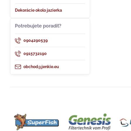
Dekorácie okolo jazierka
Potrebujete poradiť?
0904290539
0915732190
obchod@jenkie.eu