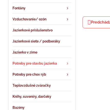
Fontány
Vzduchovanie/ ozón
Predchádz
Jazierkové príslušenstvo
Jazierkové sieťe / podberáky
Jazierko v zime
Potreby pre stavbu jazierka
Potreby pre chov rýb
Teplovzdušné zváračky
Knihy, suveníry, darčeky
Bazény