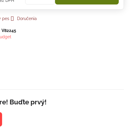
ez DPH
y pes
Doručenia
:
V82245
udget
re! Buďte prvý!