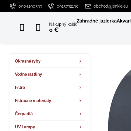
0904290539
0915732190
obchod@jenkie.eu
Záhradné jazierka
Akvari
Nákupný košík
0 €
Okrasné ryby
Vodné rastliny
Filtre
Filtračné materiály
Čerpadlá
UV Lampy