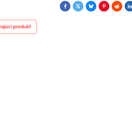
Facebook
Twitter
Bluesky
Pinterest
Reddit
L
ajúci produkt