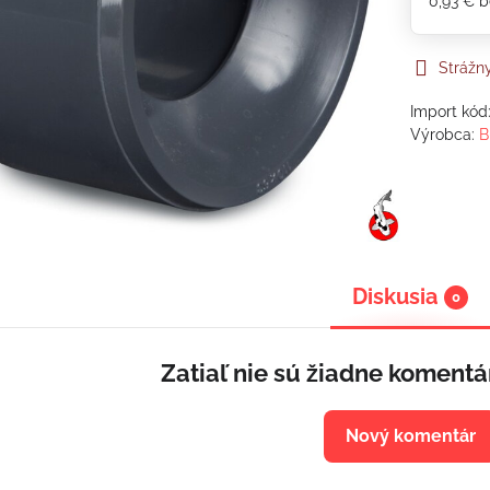
0,93 €
b
Strážn
Import kód
Výrobca:
B
Diskusia
0
Zatiaľ nie sú žiadne komentá
Nový komentár