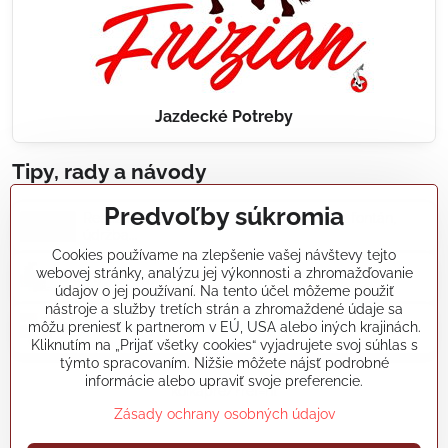
Jazdecké Potreby
Tipy, rady a návody
Predvoľby súkromia
Realizácie záhradných jazierok, bazénov, fontán,
údržba...
Cookies používame na zlepšenie vašej návštevy tejto
webovej stránky, analýzu jej výkonnosti a zhromažďovanie
Články a blogy
údajov o jej používaní. Na tento účel môžeme použiť
nástroje a služby tretích strán a zhromaždené údaje sa
môžu preniesť k partnerom v EÚ, USA alebo iných krajinách.
Rady a návody
Kliknutím na „Prijať všetky cookies“ vyjadrujete svoj súhlas s
týmto spracovaním. Nižšie môžete nájsť podrobné
informácie alebo upraviť svoje preferencie.
koikapre/?ref=hl
Zásady ochrany osobných údajov