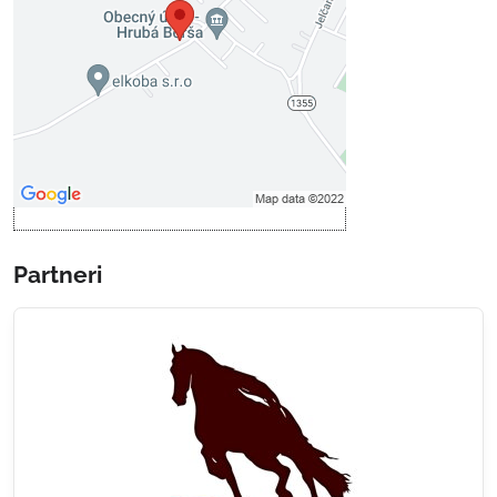
Prajete si načítať externý obsah?
Povoliť tentokrát
Povoliť a zapamätať - súhlas s
druhom cookie: Funkčné
Otvoriť obsah v novom okne
Partneri