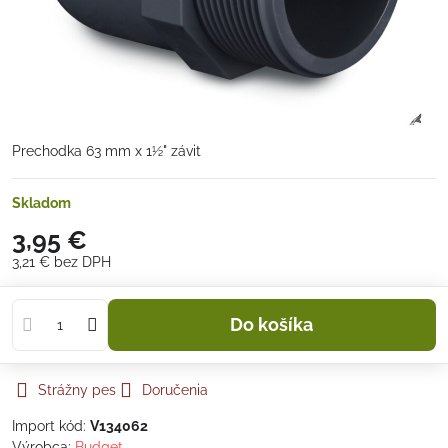
Prechodka 63 mm x 1½" závit
Skladom
3,95 €
3,21 €
bez DPH
Do košíka
Strážny pes
Doručenia
Import kód:
V134062
Výrobca:
Budget