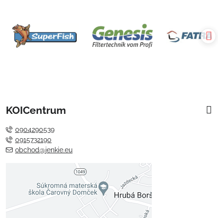
KOICentrum
0904290539
0915732190
obchod@jenkie.eu
Externý obsah je blokovaný
Voľbami súkromia