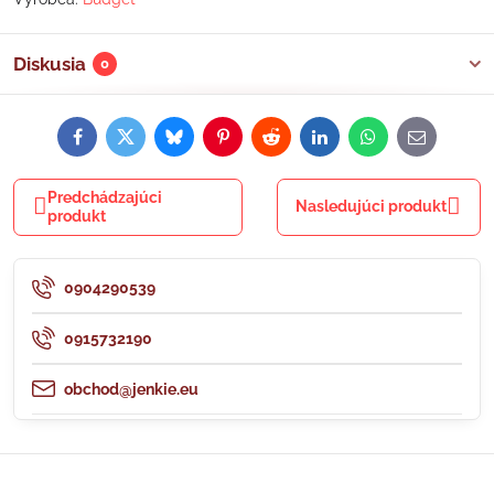
Diskusia
0
Facebook
Twitter
Bluesky
Pinterest
Reddit
LinkedIn
WhatsApp
E-
mail
Predchádzajúci
Nasledujúci produkt
produkt
0904290539
0915732190
obchod@jenkie.eu