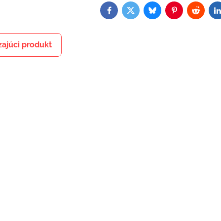
Facebook
Twitter
Bluesky
Pinterest
Reddit
L
ajúci produkt