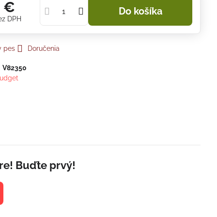
5 €
Do košíka
ez DPH
y pes
Doručenia
:
V82350
udget
re! Buďte prvý!