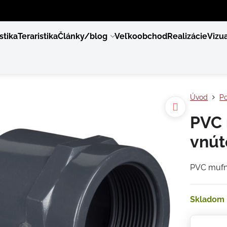
stika
Teraristika
Články/blog
Veľkoobchod
Realizácie
Vizua
Úvod
Po
PVC 
vnút
PVC mufna
Skladom