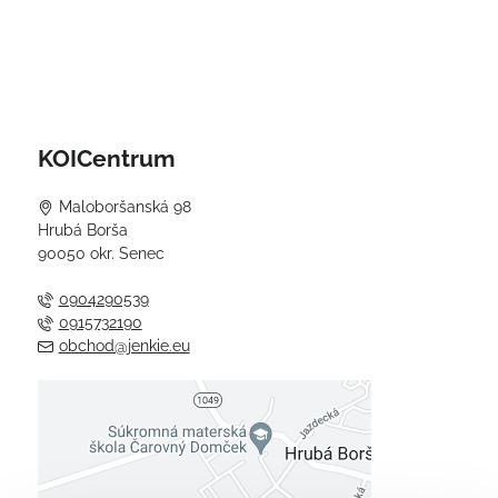
KOICentrum
Maloboršanská 98
Hrubá Borša
90050 okr. Senec
0904290539
0915732190
obchod@jenkie.eu
Externý obsah je blokovaný
Voľbami súkromia