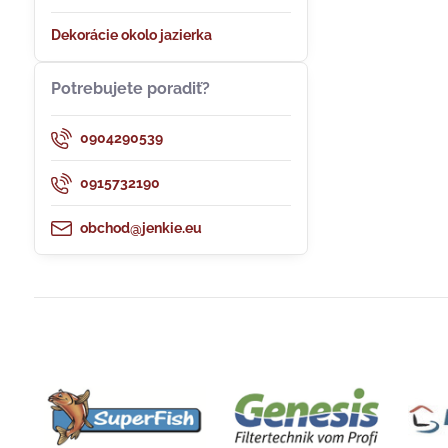
Dekorácie okolo jazierka
Potrebujete poradiť?
0904290539
0915732190
obchod@jenkie.eu