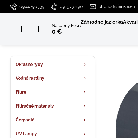
0904290539
0915732190
obchod@jenkie.eu
Záhradné jazierka
Akvari
Nákupný košík
0 €
Okrasné ryby
Vodné rastliny
Filtre
Filtračné materiály
Čerpadlá
UV Lampy