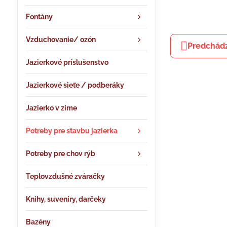
Fontány
Vzduchovanie/ ozón
Predchádz
Jazierkové príslušenstvo
Jazierkové sieťe / podberáky
Jazierko v zime
Potreby pre stavbu jazierka
Potreby pre chov rýb
Teplovzdušné zváračky
Knihy, suveníry, darčeky
Bazény