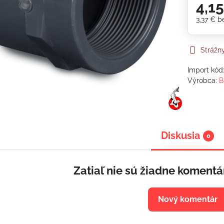
4,1
3,37 €
b
Strážn
Import kód
Výrobca:
B
Diskusia
0
Zatiaľ nie sú žiadne komentá
Nový komentár