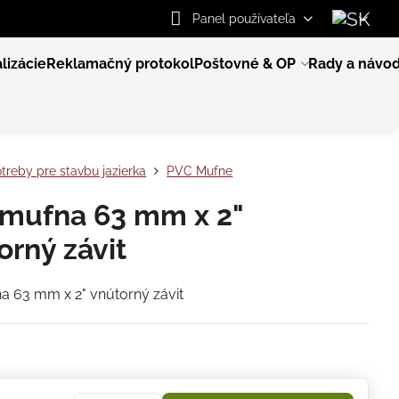
Panel používateľa
lizácie
Reklamačný protokol
Poštovné & OP
Rady a návo
treby pre stavbu jazierka
PVC Mufne
mufna 63 mm x 2"
orný závit
 63 mm x 2" vnútorný závit