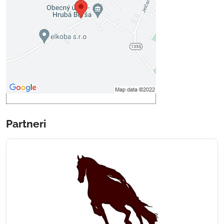
Prajete si načítať externý obsah?
Povoliť tentokrát
Povoliť a zapamätať - súhlas s
druhom cookie: Funkčné
Otvoriť obsah v novom okne
Partneri