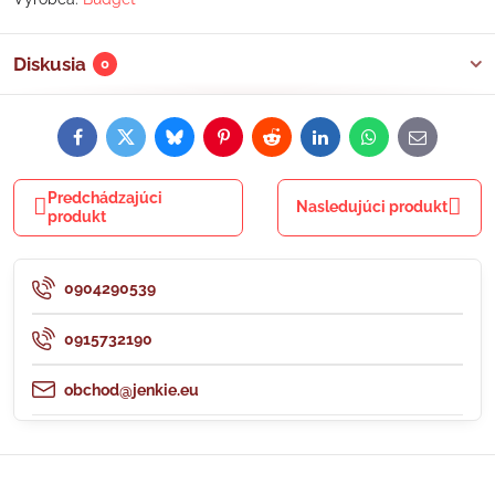
Diskusia
0
Facebook
Twitter
Bluesky
Pinterest
Reddit
LinkedIn
WhatsApp
E-
mail
Predchádzajúci
Nasledujúci produkt
produkt
0904290539
0915732190
obchod@jenkie.eu