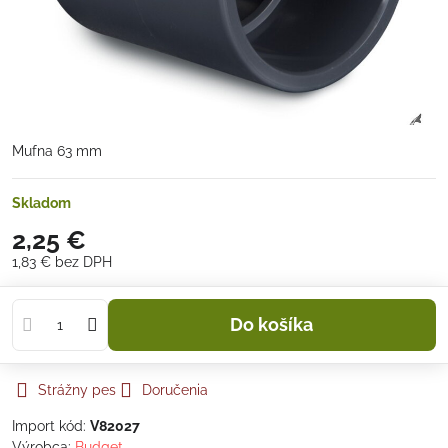
Mufna 63 mm
Skladom
2,25 €
1,83 €
bez DPH
Do košíka
Strážny pes
Doručenia
Import kód:
V82027
Výrobca:
Budget