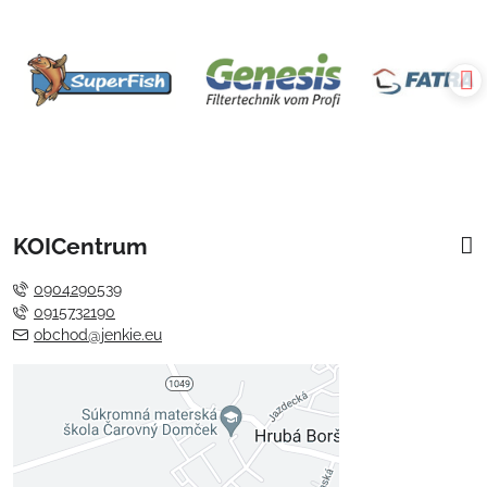
KOICentrum
0904290539
0915732190
obchod@jenkie.eu
Externý obsah je blokovaný
Voľbami súkromia