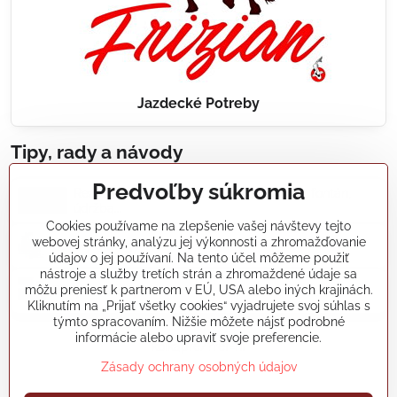
Jazdecké Potreby
Tipy, rady a návody
Predvoľby súkromia
Realizácie záhradných jazierok, bazénov, fontán,
údržba...
Cookies používame na zlepšenie vašej návštevy tejto
webovej stránky, analýzu jej výkonnosti a zhromažďovanie
Články a blogy
údajov o jej používaní. Na tento účel môžeme použiť
nástroje a služby tretích strán a zhromaždené údaje sa
môžu preniesť k partnerom v EÚ, USA alebo iných krajinách.
Rady a návody
Kliknutím na „Prijať všetky cookies“ vyjadrujete svoj súhlas s
týmto spracovaním. Nižšie môžete nájsť podrobné
informácie alebo upraviť svoje preferencie.
koikapre/?ref=hl
Zásady ochrany osobných údajov