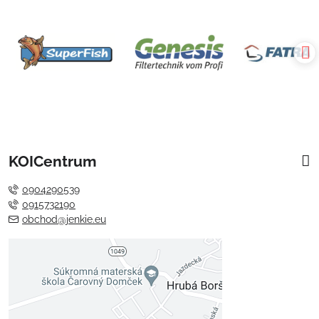
KOICentrum
0904290539
0915732190
obchod@jenkie.eu
Externý obsah je blokovaný
Voľbami súkromia