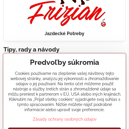
Jazdecké Potreby
Tipy, rady a návody
Predvoľby súkromia
Realizácie záhradných jazierok, bazénov, fontán,
údržba...
Cookies používame na zlepšenie vašej návštevy tejto
webovej stránky, analýzu jej výkonnosti a zhromažďovanie
Články a blogy
údajov o jej používaní. Na tento účel môžeme použiť
nástroje a služby tretích strán a zhromaždené údaje sa
môžu preniesť k partnerom v EÚ, USA alebo iných krajinách.
Rady a návody
Kliknutím na „Prijať všetky cookies“ vyjadrujete svoj súhlas s
týmto spracovaním. Nižšie môžete nájsť podrobné
informácie alebo upraviť svoje preferencie.
koikapre/?ref=hl
Zásady ochrany osobných údajov