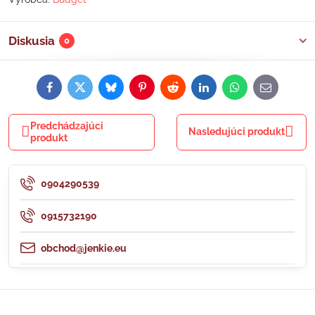
Diskusia
0
Facebook
Twitter
Bluesky
Pinterest
Reddit
LinkedIn
WhatsApp
E-
mail
Predchádzajúci
Nasledujúci produkt
produkt
0904290539
0915732190
obchod@jenkie.eu