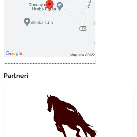
Prajete si načítať externý obsah?
Povoliť tentokrát
Povoliť a zapamätať - súhlas s
druhom cookie: Funkčné
Otvoriť obsah v novom okne
Partneri