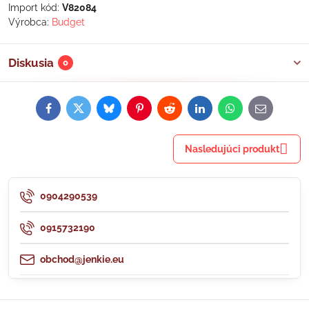
Import kód:
V82084
Výrobca:
Budget
Diskusia
0
Facebook
Twitter
Bluesky
Pinterest
Reddit
LinkedIn
WhatsApp
E-
mail
Nasledujúci produkt
0904290539
0915732190
obchod@jenkie.eu