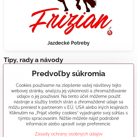
Jazdecké Potreby
Tipy, rady a návody
Predvoľby súkromia
Realizácie záhradných jazierok, bazénov, fontán,
údržba...
Cookies používame na zlepšenie vašej návštevy tejto
webovej stránky, analýzu jej výkonnosti a zhromažďovanie
Články a blogy
údajov o jej používaní. Na tento účel môžeme použiť
nástroje a služby tretích strán a zhromaždené údaje sa
môžu preniesť k partnerom v EÚ, USA alebo iných krajinách.
Rady a návody
Kliknutím na „Prijať všetky cookies“ vyjadrujete svoj súhlas s
týmto spracovaním. Nižšie môžete nájsť podrobné
informácie alebo upraviť svoje preferencie.
koikapre/?ref=hl
Zásady ochrany osobných údajov