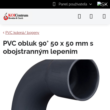
Panel používateľa
PVC kolená/ bogeny
PVC obluk 90° 50 x 50 mm s
obojstranným lepením