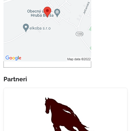
Prajete si načítať externý obsah?
Povoliť tentokrát
Povoliť a zapamätať - súhlas s
druhom cookie: Funkčné
Otvoriť obsah v novom okne
Partneri