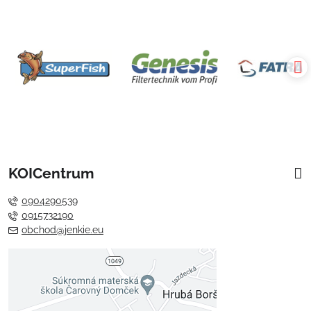
KOICentrum
0904290539
0915732190
obchod@jenkie.eu
Externý obsah je blokovaný
Voľbami súkromia