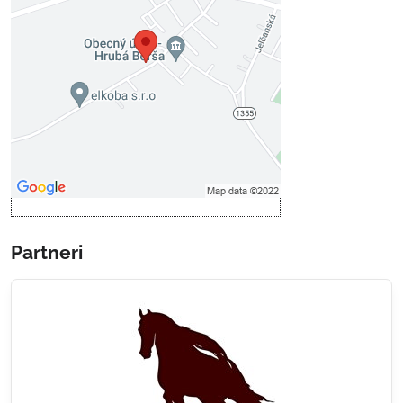
Voľbami súkromia
Prajete si načítať externý obsah?
Povoliť tentokrát
Povoliť a zapamätať - súhlas s
druhom cookie: Funkčné
Otvoriť obsah v novom okne
Partneri