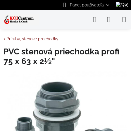
Panel používateľa
Príruby, stenové prechodky
PVC stenová priechodka profi
75 x 63 x 2½"