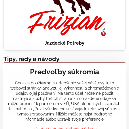
Jazdecké Potreby
Tipy, rady a návody
Predvoľby súkromia
Realizácie záhradných jazierok, bazénov, fontán,
údržba...
Cookies používame na zlepšenie vašej návštevy tejto
webovej stránky, analýzu jej výkonnosti a zhromažďovanie
Články a blogy
údajov o jej používaní. Na tento účel môžeme použiť
nástroje a služby tretích strán a zhromaždené údaje sa
môžu preniesť k partnerom v EÚ, USA alebo iných krajinách.
Rady a návody
Kliknutím na „Prijať všetky cookies“ vyjadrujete svoj súhlas s
týmto spracovaním. Nižšie môžete nájsť podrobné
informácie alebo upraviť svoje preferencie.
koikapre/?ref=hl
Zásady ochrany osobných údajov