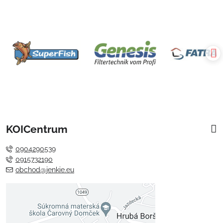
KOICentrum
0904290539
0915732190
obchod@jenkie.eu
Externý obsah je blokovaný