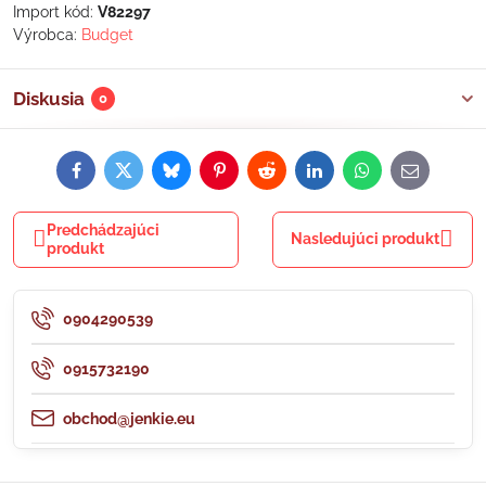
Import kód:
V82297
Výrobca:
Budget
Diskusia
0
Facebook
Twitter
Bluesky
Pinterest
Reddit
LinkedIn
WhatsApp
E-
mail
Predchádzajúci
Nasledujúci produkt
produkt
0904290539
0915732190
obchod@jenkie.eu