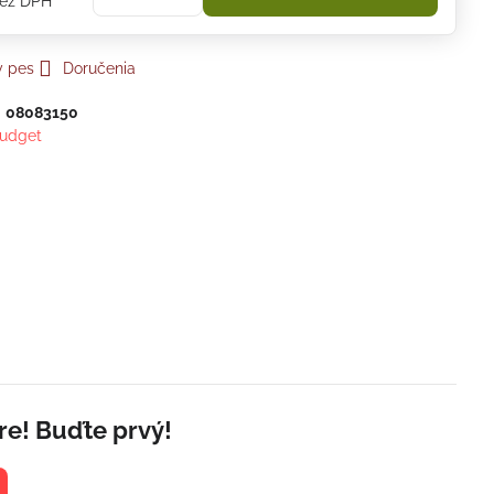
ez DPH
y pes
Doručenia
:
08083150
udget
re! Buďte prvý!