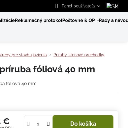
Panel používateľa
lizácie
Reklamačný protokol
Poštovné & OP
Rady a návo
treby pre stavbu jazierka
Príruby, stenové prechodky
príruba fóliová 40 mm
ba fóliová 40 mm
5 €
Do košíka