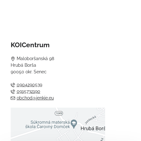
KOICentrum
Maloboršanská 98
Hrubá Borša
90050 okr. Senec
0904290539
0915732190
obchod@jenkie.eu
Externý obsah je blokovaný
Voľbami súkromia