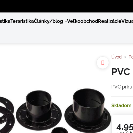
stika
Teraristika
Články/blog
Veľkoobchod
Realizácie
Vizua
Úvod
Po
PVC 
PVC príru
Skladom
4,9