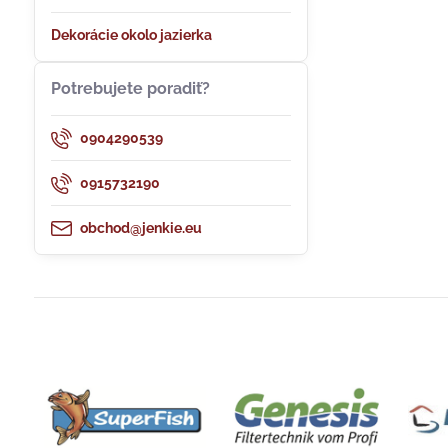
Dekorácie okolo jazierka
Potrebujete poradiť?
0904290539
0915732190
obchod@jenkie.eu