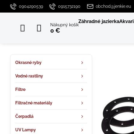
0904290539
0915732190
obchod@jenkie.eu
Záhradné jazierka
Akvari
Nákupný košík
0 €
Okrasné ryby
Vodné rastliny
Filtre
Filtračné materiály
Čerpadlá
UV Lampy