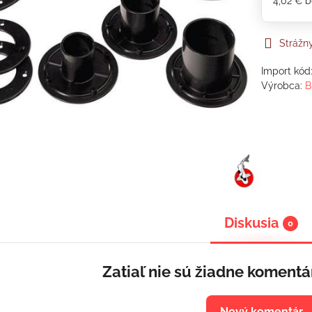
4,02 €
b
Strážn
Import kód
Výrobca:
B
Diskusia
0
Zatiaľ nie sú žiadne komentá
Nový komentár