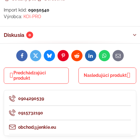
Import kód:
09050540
Výrobca:
KOI-PRO
Diskusia
0
Facebook
Twitter
Bluesky
Pinterest
Reddit
LinkedIn
WhatsApp
E-
mail
Predchádzajúci
Nasledujúci produkt
produkt
0904290539
0915732190
obchod@jenkie.eu