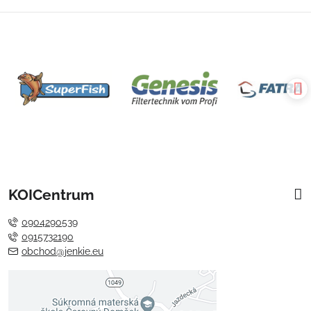
KOICentrum
0904290539
0915732190
obchod@jenkie.eu