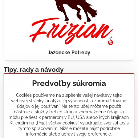
Jazdecké Potreby
Tipy, rady a návody
Predvoľby súkromia
Realizácie záhradných jazierok, bazénov, fontán,
údržba...
Cookies používame na zlepšenie vašej návštevy tejto
webovej stránky, analýzu jej výkonnosti a zhromažďovanie
Články a blogy
údajov o jej používaní. Na tento účel môžeme použiť
nástroje a služby tretích strán a zhromaždené údaje sa
môžu preniesť k partnerom v EÚ, USA alebo iných krajinách.
Rady a návody
Kliknutím na „Prijať všetky cookies“ vyjadrujete svoj súhlas s
týmto spracovaním. Nižšie môžete nájsť podrobné
informácie alebo upraviť svoje preferencie.
koikapre/?ref=hl