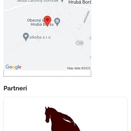
Externý obsah je blokovaný
Voľbami súkromia
Prajete si načítať externý obsah?
Povoliť tentokrát
Povoliť a zapamätať - súhlas s
druhom cookie: Funkčné
Otvoriť obsah v novom okne
Partneri