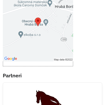
Externý obsah je blokovaný
Voľbami súkromia
Prajete si načítať externý obsah?
Povoliť tentokrát
Povoliť a zapamätať - súhlas s
druhom cookie: Funkčné
Otvoriť obsah v novom okne
Partneri