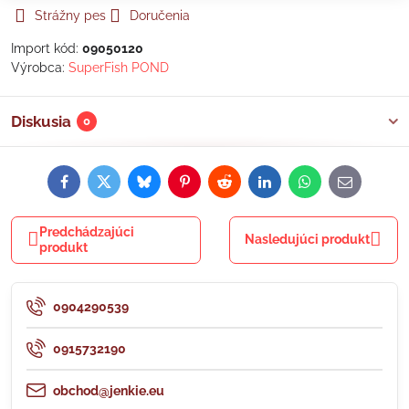
Strážny pes
Doručenia
Import kód:
09050120
Výrobca:
SuperFish POND
Diskusia
0
Facebook
Twitter
Bluesky
Pinterest
Reddit
LinkedIn
WhatsApp
E-
mail
Predchádzajúci
Nasledujúci produkt
produkt
0904290539
0915732190
obchod@jenkie.eu