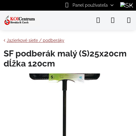
Panel používateľa
Jazierkové sieťe / podberáky
SF podberák malý (S)25x20cm
dĺžka 120cm