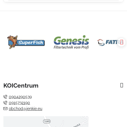
KOICentrum
0904290539
0915732190
obchod@jenkie.eu