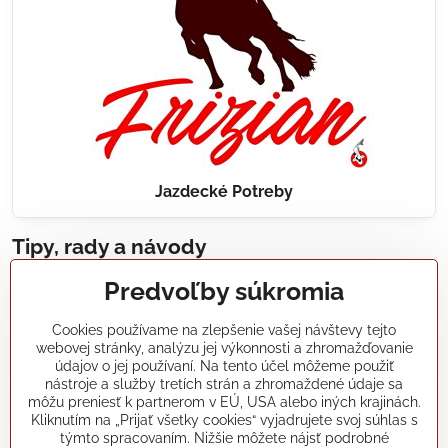
Jazdecké Potreby
Tipy, rady a návody
Predvoľby súkromia
Realizácie záhradných jazierok, bazénov, fontán,
údržba...
Cookies používame na zlepšenie vašej návštevy tejto
webovej stránky, analýzu jej výkonnosti a zhromažďovanie
Články a blogy
údajov o jej používaní. Na tento účel môžeme použiť
nástroje a služby tretích strán a zhromaždené údaje sa
môžu preniesť k partnerom v EÚ, USA alebo iných krajinách.
Rady a návody
Kliknutím na „Prijať všetky cookies“ vyjadrujete svoj súhlas s
týmto spracovaním. Nižšie môžete nájsť podrobné