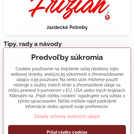
Jazdecké Potreby
Tipy, rady a návody
Predvoľby súkromia
Realizácie záhradných jazierok, bazénov, fontán,
údržba...
Cookies používame na zlepšenie vašej návštevy tejto
webovej stránky, analýzu jej výkonnosti a zhromažďovanie
Články a blogy
údajov o jej používaní. Na tento účel môžeme použiť
nástroje a služby tretích strán a zhromaždené údaje sa
môžu preniesť k partnerom v EÚ, USA alebo iných krajinách.
Rady a návody
Kliknutím na „Prijať všetky cookies“ vyjadrujete svoj súhlas s
týmto spracovaním. Nižšie môžete nájsť podrobné
informácie alebo upraviť svoje preferencie.
koikapre/?ref=hl
Zásady ochrany osobných údajov
©
2026
Copyright
Prijať všetky cookies