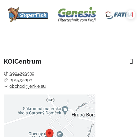
KOICentrum
0904290539
0915732190
obchod@jenkie.eu
Externý obsah je blokovaný
Voľbami súkromia
Prajete si načítať externý obsah?