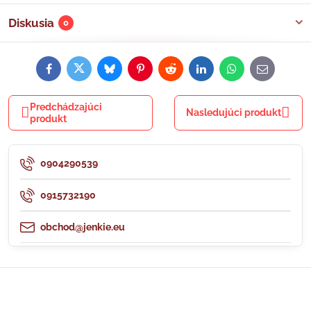
Diskusia
0
Facebook
Twitter
Bluesky
Pinterest
Reddit
LinkedIn
WhatsApp
E-
mail
Predchádzajúci
Nasledujúci produkt
produkt
0904290539
0915732190
obchod@jenkie.eu