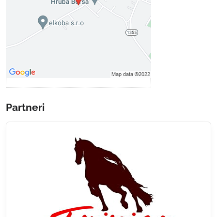
Povoliť tentokrát
Povoliť a zapamätať - súhlas s
druhom cookie: Funkčné
Otvoriť obsah v novom okne
Partneri