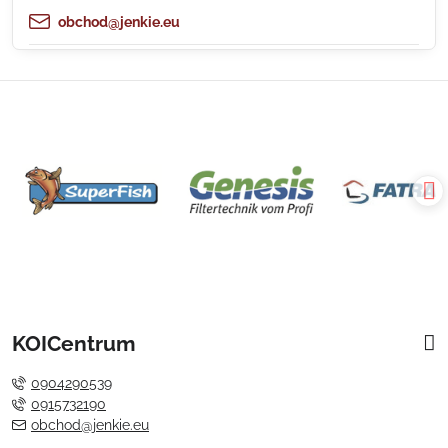
obchod@jenkie.eu
KOICentrum
0904290539
0915732190
obchod@jenkie.eu