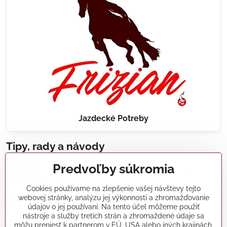
Jazdecké Potreby
Tipy, rady a návody
Predvoľby súkromia
Realizácie záhradných jazierok, bazénov, fontán,
údržba...
Cookies používame na zlepšenie vašej návštevy tejto
webovej stránky, analýzu jej výkonnosti a zhromažďovanie
Články a blogy
údajov o jej používaní. Na tento účel môžeme použiť
nástroje a služby tretích strán a zhromaždené údaje sa
môžu preniesť k partnerom v EÚ, USA alebo iných krajinách.
Rady a návody