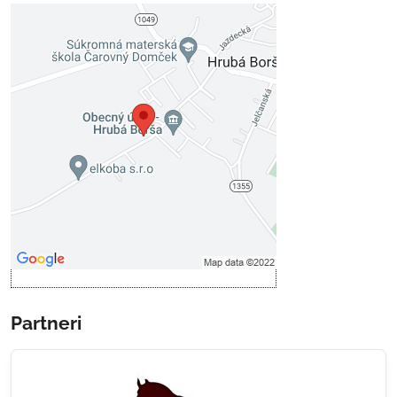
Externý obsah je blokovaný
Voľbami súkromia
Prajete si načítať externý obsah?
Povoliť tentokrát
Povoliť a zapamätať - súhlas s
druhom cookie: Funkčné
Otvoriť obsah v novom okne
Partneri