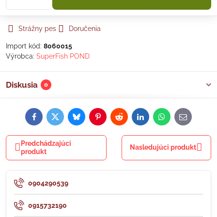
Strážny pes
Doručenia
Import kód:
8060015
Výrobca:
SuperFish POND
Diskusia
0
Facebook
Twitter
Bluesky
Pinterest
Reddit
LinkedIn
WhatsApp
E-
mail
Predchádzajúci
Nasledujúci produkt
produkt
0904290539
0915732190