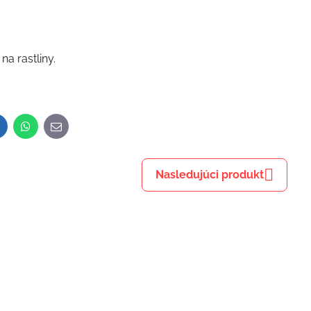
a rastliny.
inkedIn
WhatsApp
E-
mail
Nasledujúci produkt