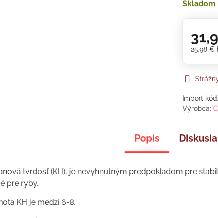
Skladom
31,
25,98 €
Strážn
Import kód
Výrobca:
C
Popis
Diskusia
anová tvrdosť (KH), je nevyhnutným predpokladom pre stabilné
vé pre ryby.
ota KH je medzi 6-8.