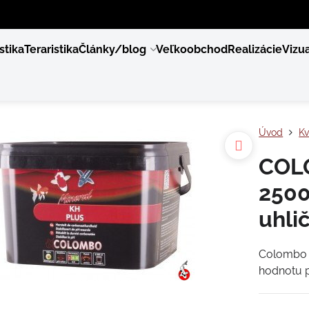
stika
Teraristika
Články/blog
Veľkoobchod
Realizácie
Vizua
Úvod
Kv
COL
2500
uhli
Colombo K
hodnotu 