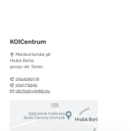
KOICentrum
Maloboršanská 98
Hrubá Borša
90050 okr. Senec
0904290539
0915732190
obchod@jenkie.eu
Externý obsah je blokovaný
Voľbami súkromia