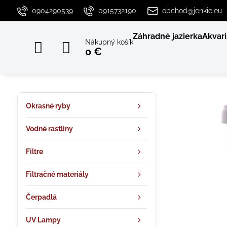
0904290539
0915732190
obchod@jenkie.eu
Záhradné jazierka
Akvari
Nákupný košík
0 €
Okrasné ryby
Vodné rastliny
Filtre
Filtračné materiály
Čerpadlá
UV Lampy