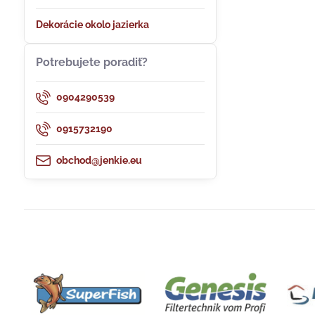
Dekorácie okolo jazierka
Potrebujete poradiť?
0904290539
0915732190
obchod@jenkie.eu