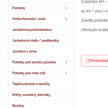
Colombo KH + 
Fontány
15 ml / 200 l v
Vzduchovanie/ ozón
Zrieďte potreb
Otestujte kvali
Jazierkové príslušenstvo
Jazierkové sieťe / podberáky
Jazierko v zime
Predchádz
Potreby pre stavbu jazierka
Potreby pre chov rýb
Teplovzdušné zváračky
Knihy, suveníry, darčeky
Bazény