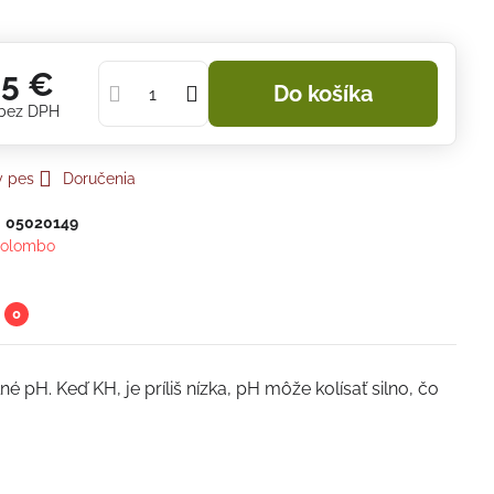
95 €
Do košíka
bez DPH
y pes
Doručenia
:
05020149
olombo
0
 pH. Keď KH, je príliš nízka, pH môže kolísať silno, čo