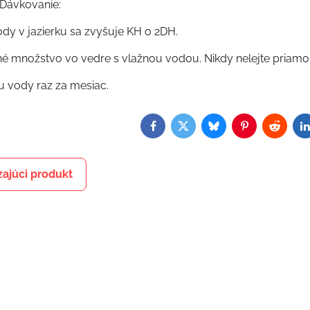
Dávkovanie:
ody v jazierku sa zvyšuje KH o 2DH.
né množstvo vo vedre s vlažnou vodou. Nikdy nelejte priamo n
tu vody raz za mesiac.
Facebook
Twitter
Bluesky
Pinterest
Reddit
L
ajúci produkt