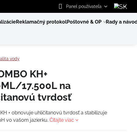
Panel používateľa
lizácie
Reklamačný protokol
Poštovné & OP
Rady a návo
alita vody
OMBO KH+
ML/17.500L na
čitanovú tvrdosť
H + obnovuje uhličitanovú tvrdosť a stabilizuje
pH vo vašom jazierku.
Čítajte viac