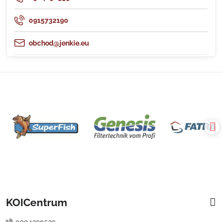
0915732190
obchod@jenkie.eu
KOICentrum
0904290539