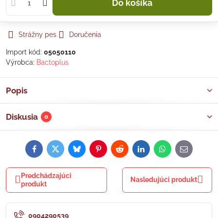
Do košíka
Strážny pes
Doručenia
Import kód:
05050110
Výrobca:
Bactoplus
Popis
Diskusia
0
Facebook
Twitter
Bluesky
Pinterest
Reddit
LinkedIn
WhatsApp
E-
mail
Predchádzajúci
Nasledujúci produkt
produkt
0904290539