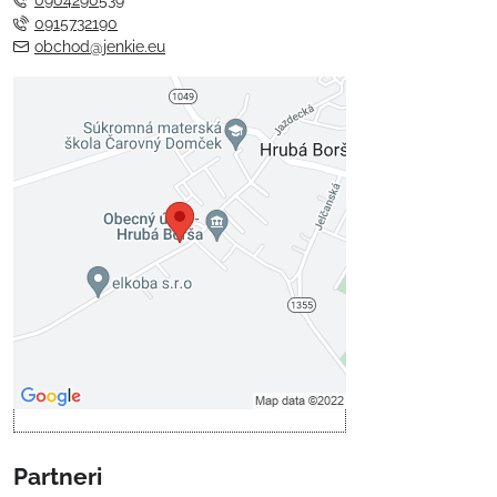
0915732190
obchod@jenkie.eu
Externý obsah je blokovaný
Voľbami súkromia
Prajete si načítať externý obsah?
Povoliť tentokrát
Povoliť a zapamätať - súhlas s
druhom cookie: Funkčné
Otvoriť obsah v novom okne
Partneri