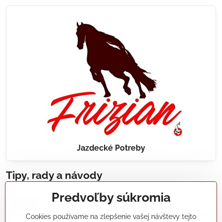
Jazdecké Potreby
Tipy, rady a návody
Predvoľby súkromia
Realizácie záhradných jazierok, bazénov, fontán,
údržba...
Cookies používame na zlepšenie vašej návštevy tejto