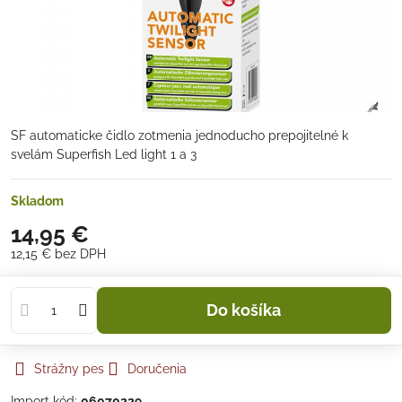
SF automaticke čidlo zotmenia jednoducho prepojitelné k
svelám Superfish Led light 1 a 3
Skladom
14,95 €
12,15 €
bez DPH
Do košíka
Strážny pes
Doručenia
Import kód:
06070229