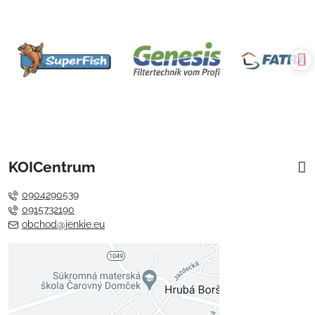
KOICentrum
0904290539
0915732190
obchod@jenkie.eu
Externý obsah je blokovaný
Voľbami súkromia