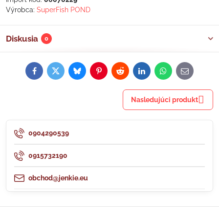
Výrobca:
SuperFish POND
Diskusia
0
Facebook
Twitter
Bluesky
Pinterest
Reddit
LinkedIn
WhatsApp
E-
mail
Nasledujúci produkt
0904290539
0915732190
obchod@jenkie.eu