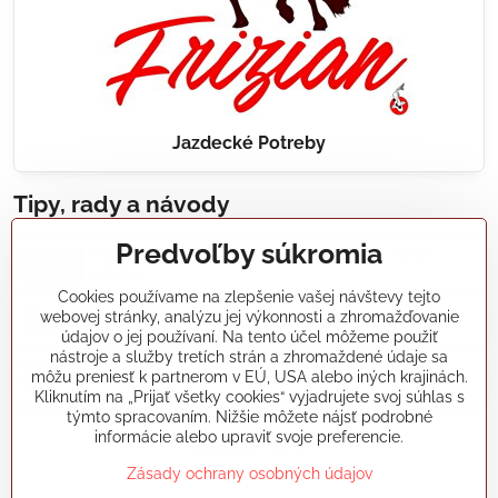
Jazdecké Potreby
Tipy, rady a návody
Predvoľby súkromia
Realizácie záhradných jazierok, bazénov, fontán,
údržba...
Cookies používame na zlepšenie vašej návštevy tejto
webovej stránky, analýzu jej výkonnosti a zhromažďovanie
Články a blogy
údajov o jej používaní. Na tento účel môžeme použiť
nástroje a služby tretích strán a zhromaždené údaje sa
môžu preniesť k partnerom v EÚ, USA alebo iných krajinách.
Rady a návody
Kliknutím na „Prijať všetky cookies“ vyjadrujete svoj súhlas s
týmto spracovaním. Nižšie môžete nájsť podrobné
informácie alebo upraviť svoje preferencie.
koikapre/?ref=hl
Zásady ochrany osobných údajov