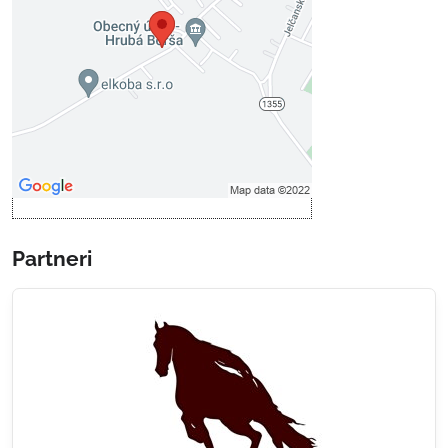
Prajete si načítať externý obsah?
Povoliť tentokrát
Povoliť a zapamätať - súhlas s
druhom cookie: Funkčné
Otvoriť obsah v novom okne
Partneri