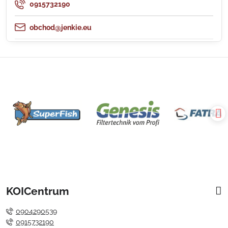
0915732190
obchod@jenkie.eu
KOICentrum
0904290539
0915732190