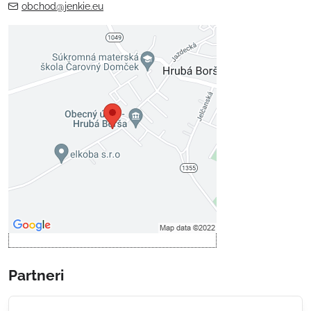
obchod@jenkie.eu
Externý obsah je blokovaný
Voľbami súkromia
Prajete si načítať externý obsah?
Povoliť tentokrát
Povoliť a zapamätať - súhlas s
druhom cookie: Funkčné
Otvoriť obsah v novom okne
Partneri