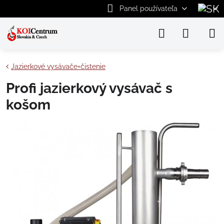
Panel používateľa
Jazierkové vysávače+čistenie
Profi jazierkový vysávač s
košom