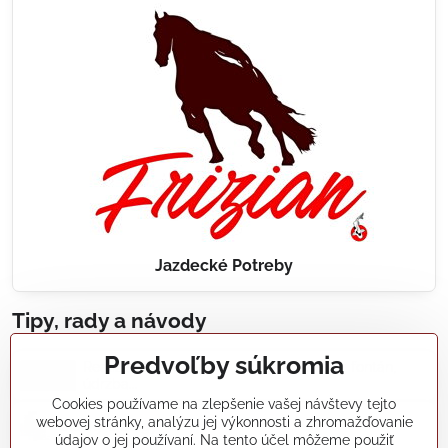
Jazdecké Potreby
Tipy, rady a návody
Predvoľby súkromia
Realizácie záhradných jazierok, bazénov, fontán,
údržba...
Cookies používame na zlepšenie vašej návštevy tejto
webovej stránky, analýzu jej výkonnosti a zhromažďovanie
Články a blogy
údajov o jej používaní. Na tento účel môžeme použiť