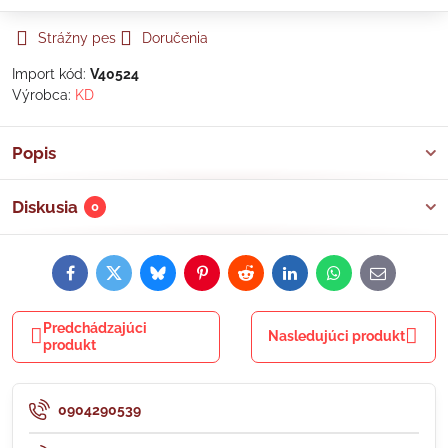
Strážny pes
Doručenia
Import kód:
V40524
Výrobca:
KD
Popis
Diskusia
0
Facebook
Twitter
Bluesky
Pinterest
Reddit
LinkedIn
WhatsApp
E-
mail
Predchádzajúci
Nasledujúci produkt
produkt
0904290539