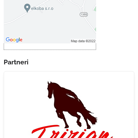
Povoliť tentokrát
Povoliť a zapamätať - súhlas s
druhom cookie: Funkčné
Otvoriť obsah v novom okne
Partneri