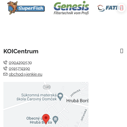
KOICentrum
0904290539
0915732190
obchod@jenkie.eu
Externý obsah je blokovaný
Voľbami súkromia
Prajete si načítať externý obsah?