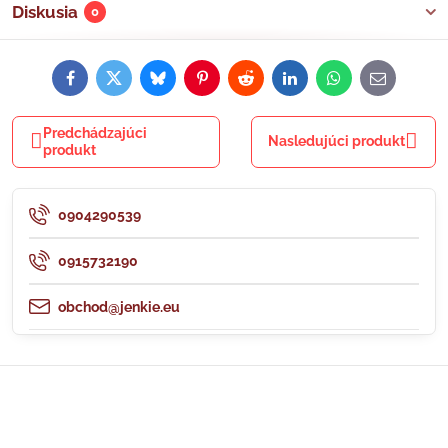
Diskusia
0
Facebook
Twitter
Bluesky
Pinterest
Reddit
LinkedIn
WhatsApp
E-
mail
Predchádzajúci
Nasledujúci produkt
produkt
0904290539
0915732190
obchod@jenkie.eu