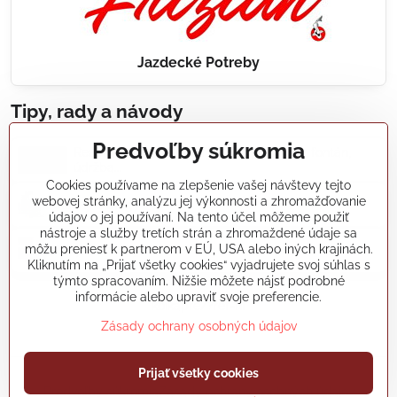
Jazdecké Potreby
Tipy, rady a návody
Predvoľby súkromia
Realizácie záhradných jazierok, bazénov, fontán,
údržba...
Cookies používame na zlepšenie vašej návštevy tejto
webovej stránky, analýzu jej výkonnosti a zhromažďovanie
Články a blogy
údajov o jej používaní. Na tento účel môžeme použiť
nástroje a služby tretích strán a zhromaždené údaje sa
môžu preniesť k partnerom v EÚ, USA alebo iných krajinách.
Rady a návody
Kliknutím na „Prijať všetky cookies“ vyjadrujete svoj súhlas s
týmto spracovaním. Nižšie môžete nájsť podrobné
informácie alebo upraviť svoje preferencie.
koikapre/?ref=hl
Zásady ochrany osobných údajov
Prijať všetky cookies
©
2026
Copyright
Predvoľby súkromia
Zásady ochrany osobných údajov