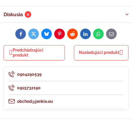
Diskusia
0
Facebook
Twitter
Bluesky
Pinterest
Reddit
LinkedIn
WhatsApp
E-
mail
Predchádzajúci
Nasledujúci produkt
produkt
0904290539
0915732190
obchod@jenkie.eu