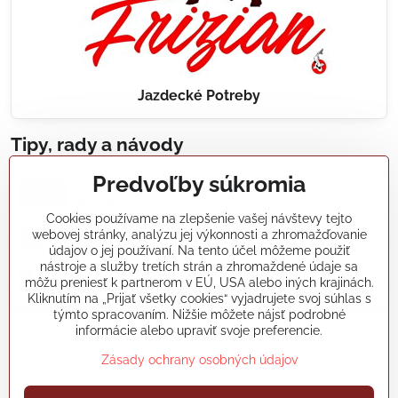
Jazdecké Potreby
Tipy, rady a návody
Predvoľby súkromia
Realizácie záhradných jazierok, bazénov, fontán,
údržba...
Cookies používame na zlepšenie vašej návštevy tejto
webovej stránky, analýzu jej výkonnosti a zhromažďovanie
Články a blogy
údajov o jej používaní. Na tento účel môžeme použiť
nástroje a služby tretích strán a zhromaždené údaje sa
môžu preniesť k partnerom v EÚ, USA alebo iných krajinách.
Rady a návody
Kliknutím na „Prijať všetky cookies“ vyjadrujete svoj súhlas s
týmto spracovaním. Nižšie môžete nájsť podrobné
informácie alebo upraviť svoje preferencie.
koikapre/?ref=hl
Zásady ochrany osobných údajov