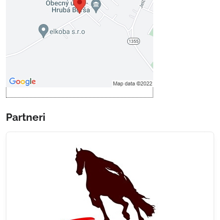
Povoliť tentokrát
Povoliť a zapamätať - súhlas s
druhom cookie: Funkčné
Otvoriť obsah v novom okne
Partneri