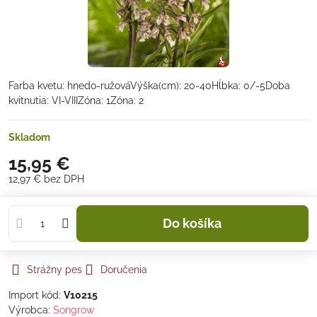
Farba kvetu: hnedo-ružováVýška(cm): 20-40Hĺbka: 0/-5Doba
kvitnutia: VI-VIIIZóna: 1Zóna: 2
Skladom
15,95 €
12,97 €
bez DPH
Do košíka
Strážny pes
Doručenia
Import kód:
V10215
Výrobca:
Songrow