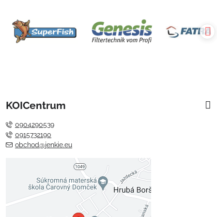
KOICentrum
0904290539
0915732190
obchod@jenkie.eu
Externý obsah je blokovaný
Voľbami súkromia
Prajete si načítať externý obsah?