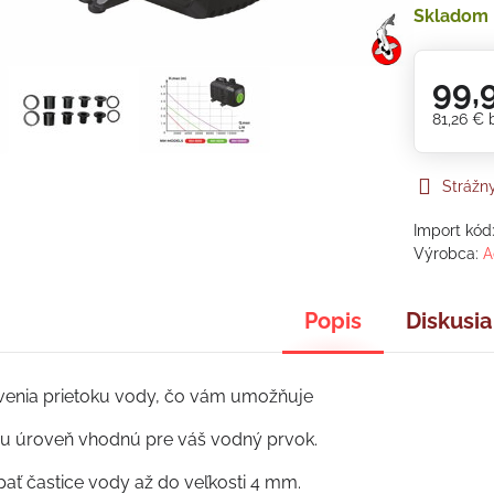
Skladom
99,
81,26 €
Strážn
Import kód
Výrobca:
A
Popis
Diskusia
venia prietoku vody, čo vám umožňuje
nu úroveň vhodnú pre váš vodný prvok.
ať častice vody až do veľkosti 4 mm.