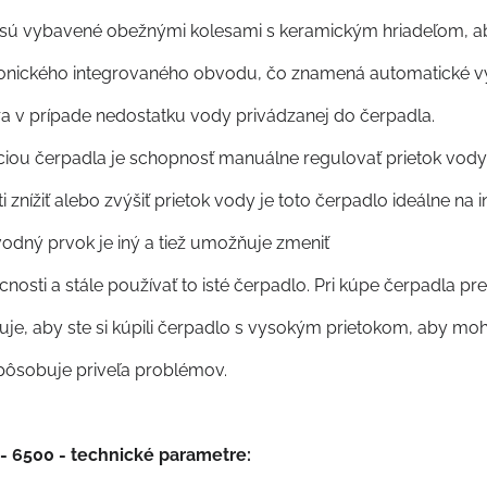
 sú vybavené obežnými kolesami s keramickým hriadeľom, ab
ronického integrovaného obvodu, čo znamená automatické vy
 v prípade nedostatku vody privádzanej do čerpadla.
iou čerpadla je schopnosť manuálne regulovať prietok vody
znížiť alebo zvýšiť prietok vody je toto čerpadlo ideálne na 
odný prvok je iný a tiež umožňuje zmeniť
nosti a stále používať to isté čerpadlo. Pri kúpe čerpadla p
je, aby ste si kúpili čerpadlo s vysokým prietokom, aby mohl
pôsobuje priveľa problémov.
 6500 - technické parametre: