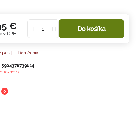
95 €
Do košíka
bez DPH
y pes
Doručenia
:
5904378739614
qua-nova
0