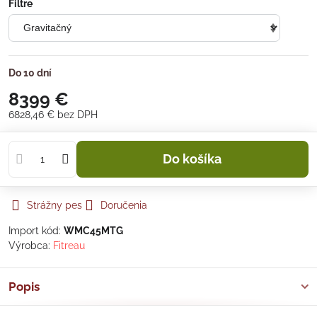
Filtre
Do 10 dní
8399 €
6828,46 €
bez DPH
Do košíka
Strážny pes
Doručenia
Import kód:
WMC45MTG
Výrobca:
Fitreau
Popis