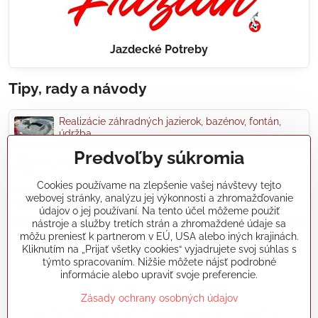
Jazdecké Potreby
Tipy, rady a návody
Realizácie záhradných jazierok, bazénov, fontán,
údržba...
Predvoľby súkromia
Články a blogy
Cookies používame na zlepšenie vašej návštevy tejto
webovej stránky, analýzu jej výkonnosti a zhromažďovanie
Rady a návody
údajov o jej používaní. Na tento účel môžeme použiť
nástroje a služby tretích strán a zhromaždené údaje sa
môžu preniesť k partnerom v EÚ, USA alebo iných krajinách.
koikapre/?ref=hl
Kliknutím na „Prijať všetky cookies“ vyjadrujete svoj súhlas s
týmto spracovaním. Nižšie môžete nájsť podrobné
informácie alebo upraviť svoje preferencie.
Zásady ochrany osobných údajov
©
2026
Copyright
Predvoľby súkromia
Zásady ochrany osobných údajov