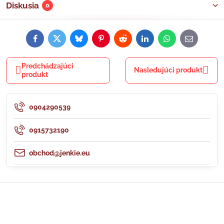
Diskusia
0
Facebook
Twitter
Bluesky
Pinterest
Reddit
LinkedIn
WhatsApp
E-
mail
Predchádzajúci
Nasledujúci produkt
produkt
0904290539
0915732190
obchod@jenkie.eu