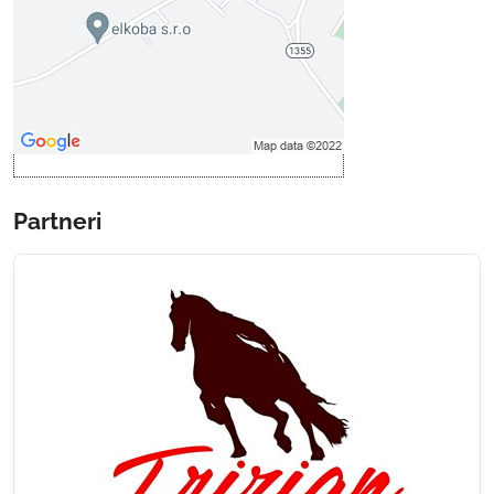
Povoliť tentokrát
Povoliť a zapamätať - súhlas s
druhom cookie: Funkčné
Otvoriť obsah v novom okne
Partneri