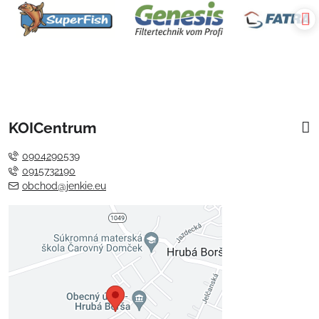
KOICentrum
0904290539
0915732190
obchod@jenkie.eu
Externý obsah je blokovaný
Voľbami súkromia
Prajete si načítať externý obsah?