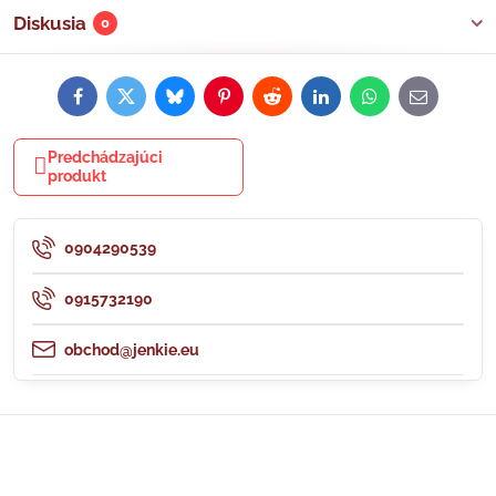
Diskusia
0
Facebook
Twitter
Bluesky
Pinterest
Reddit
LinkedIn
WhatsApp
E-
mail
Predchádzajúci
produkt
0904290539
0915732190
obchod@jenkie.eu