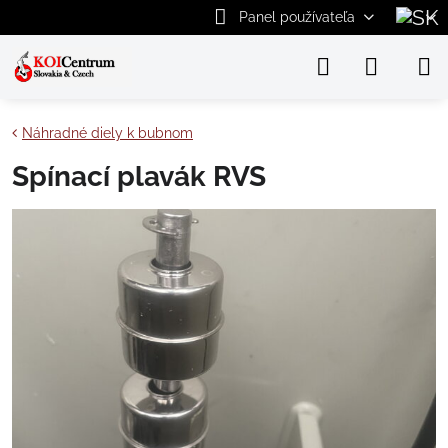
Panel používateľa
Náhradné diely k bubnom
Spínací plavák RVS