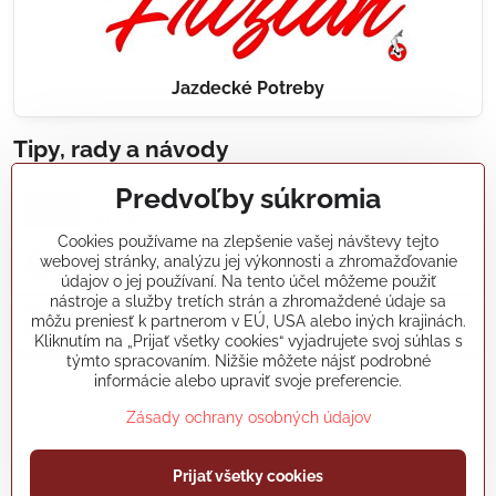
Jazdecké Potreby
Tipy, rady a návody
Predvoľby súkromia
Realizácie záhradných jazierok, bazénov, fontán,
údržba...
Cookies používame na zlepšenie vašej návštevy tejto
webovej stránky, analýzu jej výkonnosti a zhromažďovanie
Články a blogy
údajov o jej používaní. Na tento účel môžeme použiť
nástroje a služby tretích strán a zhromaždené údaje sa
môžu preniesť k partnerom v EÚ, USA alebo iných krajinách.
Rady a návody
Kliknutím na „Prijať všetky cookies“ vyjadrujete svoj súhlas s
týmto spracovaním. Nižšie môžete nájsť podrobné
informácie alebo upraviť svoje preferencie.
koikapre/?ref=hl
Zásady ochrany osobných údajov
Prijať všetky cookies
©
2026
Copyright