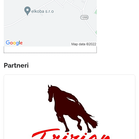
Povoliť tentokrát
Povoliť a zapamätať - súhlas s
druhom cookie: Funkčné
Otvoriť obsah v novom okne
Partneri