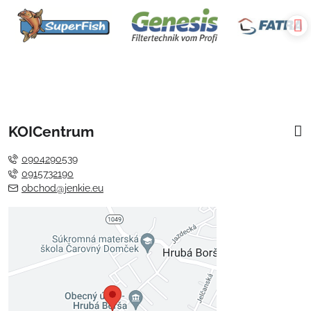
KOICentrum
0904290539
0915732190
obchod@jenkie.eu
Externý obsah je blokovaný
Voľbami súkromia
Prajete si načítať externý obsah?