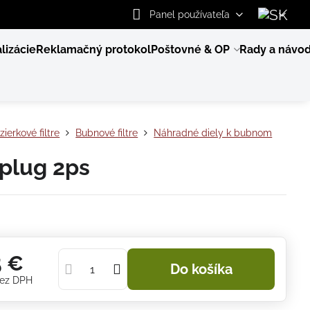
Panel používateľa
lizácie
Reklamačný protokol
Poštovné & OP
Rady a návo
zierkové filtre
Bubnové filtre
Náhradné diely k bubnom
plug 2ps
5 €
Do košíka
ez DPH