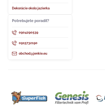
Dekorácie okolo jazierka
Potrebujete poradiť?
0904290539
0915732190
obchod@jenkie.eu