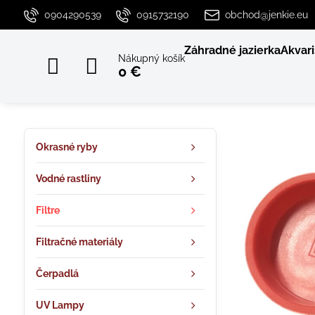
0904290539
0915732190
obchod@jenkie.eu
Záhradné jazierka
Akvari
Nákupný košík
0 €
Okrasné ryby
Vodné rastliny
Filtre
Filtračné materiály
Čerpadlá
UV Lampy