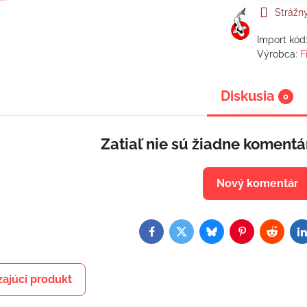
Strážn
Import kód
Výrobca:
F
Diskusia
0
Zatiaľ nie sú žiadne komentá
Nový komentár
Facebook
Twitter
Bluesky
Pinterest
Reddit
L
ajúci produkt