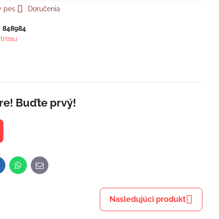
y pes
Doručenia
:
848984
itreau
re! Buďte prvý!
inkedIn
WhatsApp
E-
mail
Nasledujúci produkt