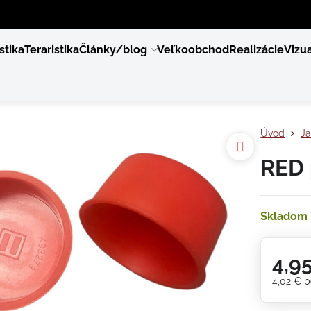
stika
Teraristika
Články/blog
Veľkoobchod
Realizácie
Vizua
Úvod
Ja
RED 
Skladom
4,9
4,02 €
b