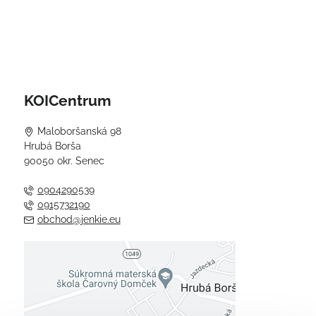
KOICentrum
Maloboršanská 98
Hrubá Borša
90050 okr. Senec
0904290539
0915732190
obchod@jenkie.eu
Externý obsah je blokovaný
Voľbami súkromia