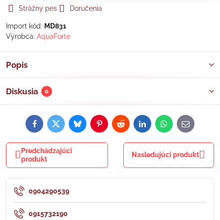
Strážny pes
Doručenia
Import kód:
MD831
Výrobca:
AquaForte
Popis
Diskusia
0
Facebook
Twitter
Bluesky
Pinterest
Reddit
LinkedIn
WhatsApp
E-
mail
Predchádzajúci
Nasledujúci produkt
produkt
0904290539
0915732190