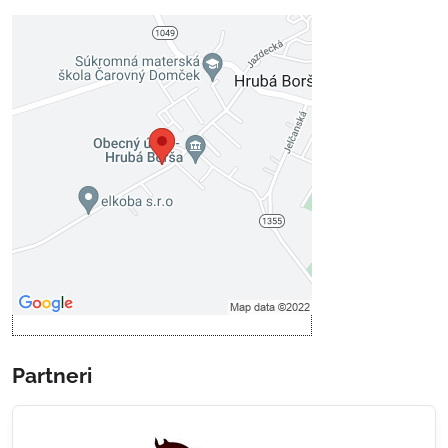
Externý obsah je blokovaný
Voľbami súkromia
Prajete si načítať externý obsah?
Povoliť tentokrát
Povoliť a zapamätať - súhlas s
druhom cookie: Funkčné
Otvoriť obsah v novom okne
Partneri