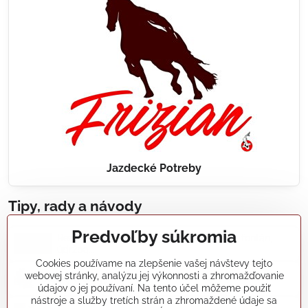
Jazdecké Potreby
Tipy, rady a návody
Predvoľby súkromia
Realizácie záhradných jazierok, bazénov, fontán,
údržba...
Cookies používame na zlepšenie vašej návštevy tejto
webovej stránky, analýzu jej výkonnosti a zhromažďovanie
Články a blogy
údajov o jej používaní. Na tento účel môžeme použiť
nástroje a služby tretích strán a zhromaždené údaje sa