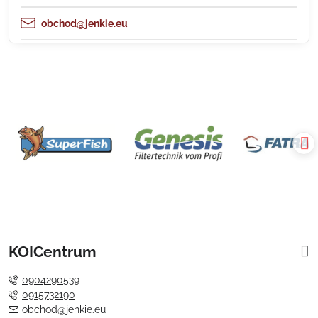
obchod@jenkie.eu
KOICentrum
0904290539
0915732190
obchod@jenkie.eu