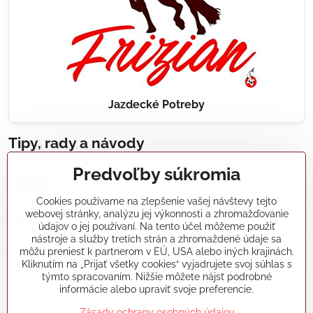
Jazdecké Potreby
Tipy, rady a návody
Predvoľby súkromia
Realizácie záhradných jazierok, bazénov, fontán,
údržba...
Cookies používame na zlepšenie vašej návštevy tejto
webovej stránky, analýzu jej výkonnosti a zhromažďovanie
Články a blogy
údajov o jej používaní. Na tento účel môžeme použiť
nástroje a služby tretích strán a zhromaždené údaje sa
môžu preniesť k partnerom v EÚ, USA alebo iných krajinách.
Rady a návody
Kliknutím na „Prijať všetky cookies“ vyjadrujete svoj súhlas s
týmto spracovaním. Nižšie môžete nájsť podrobné
informácie alebo upraviť svoje preferencie.
koikapre/?ref=hl
Zásady ochrany osobných údajov