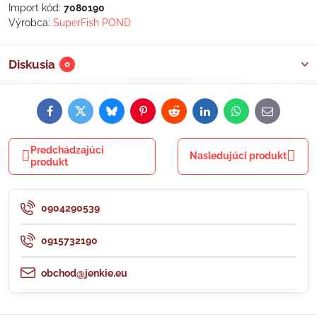
Import kód:
7080190
Výrobca:
SuperFish POND
Diskusia
0
Facebook
Twitter
Bluesky
Pinterest
Reddit
LinkedIn
WhatsApp
E-
mail
Predchádzajúci
Nasledujúci produkt
produkt
0904290539
0915732190
obchod@jenkie.eu