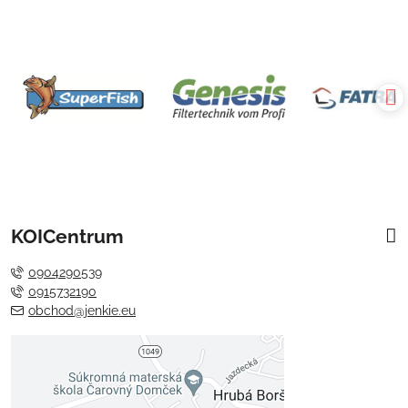
KOICentrum
0904290539
0915732190
obchod@jenkie.eu
Externý obsah je blokovaný