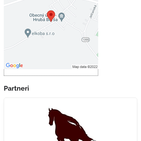
Voľbami súkromia
Prajete si načítať externý obsah?
Povoliť tentokrát
Povoliť a zapamätať - súhlas s
druhom cookie: Funkčné
Otvoriť obsah v novom okne
Partneri