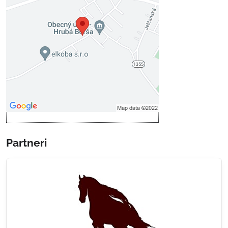
Voľbami súkromia
Prajete si načítať externý obsah?
Povoliť tentokrát
Povoliť a zapamätať - súhlas s
druhom cookie: Funkčné
Otvoriť obsah v novom okne
Partneri