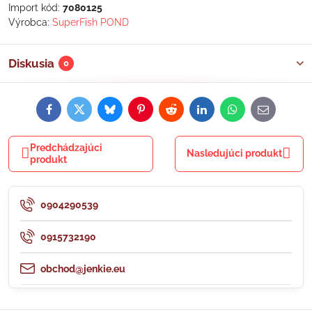
Import kód:
7080125
Výrobca:
SuperFish POND
Diskusia
0
Facebook
Twitter
Bluesky
Pinterest
Reddit
LinkedIn
WhatsApp
E-
mail
Predchádzajúci
Nasledujúci produkt
produkt
0904290539
0915732190
obchod@jenkie.eu