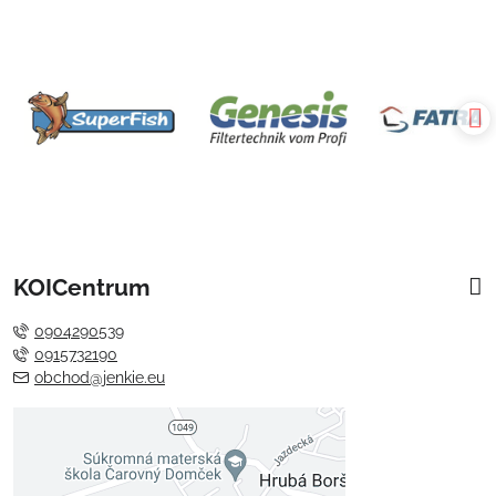
KOICentrum
0904290539
0915732190
obchod@jenkie.eu
Externý obsah je blokovaný