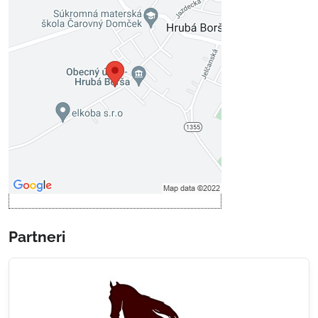
Externý obsah je blokovaný
Voľbami súkromia
Prajete si načítať externý obsah?
Povoliť tentokrát
Povoliť a zapamätať - súhlas s
druhom cookie: Funkčné
Otvoriť obsah v novom okne
Partneri