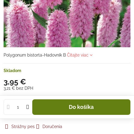
Polygonum bistorta-Hadovník B
Čítajte viac
Skladom
3,95 €
3,21 €
bez DPH
Do košíka
Strážny pes
Doručenia