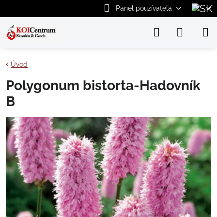
Panel používateľa
Úvod
Polygonum bistorta-Hadovník
B