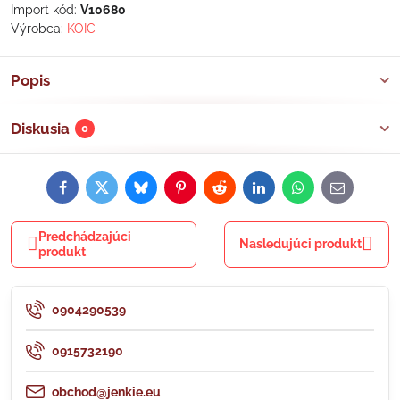
Import kód:
V10680
Výrobca:
KOIC
Popis
Diskusia
0
Facebook
Twitter
Bluesky
Pinterest
Reddit
LinkedIn
WhatsApp
E-
mail
Predchádzajúci
Nasledujúci produkt
produkt
0904290539
0915732190
obchod@jenkie.eu