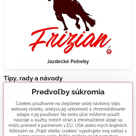
Jazdecké Potreby
Tipy, rady a návody
Predvoľby súkromia
Realizácie záhradných jazierok, bazénov, fontán,
údržba...
Cookies používame na zlepšenie vašej návštevy tejto
webovej stránky, analýzu jej výkonnosti a zhromažďovanie
Články a blogy
údajov o jej používaní. Na tento účel môžeme použiť
nástroje a služby tretích strán a zhromaždené údaje sa
môžu preniesť k partnerom v EÚ, USA alebo iných krajinách.
Rady a návody
Kliknutím na „Prijať všetky cookies“ vyjadrujete svoj súhlas s