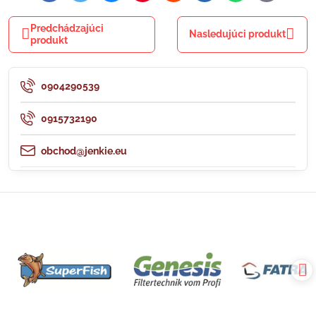
mail
Predchádzajúci
Nasledujúci produkt
produkt
0904290539
0915732190
obchod@jenkie.eu