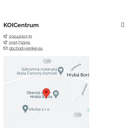
KOICentrum
0904290539
0915732190
obchod@jenkie.eu
Externý obsah je blokovaný
Voľbami súkromia
Prajete si načítať externý obsah?
Povoliť tentokrát
Povoliť a zapamätať - súhlas s
druhom cookie: Funkčné