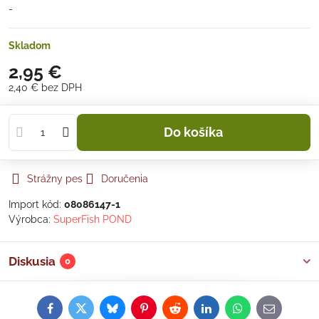
-
Skladom
2,95 €
2,40 €
bez DPH
Do košíka
Strážny pes
Doručenia
Import kód:
08086147-1
Výrobca:
SuperFish POND
Diskusia
0
Facebook
Twitter
Bluesky
Pinterest
Reddit
LinkedIn
WhatsApp
E-