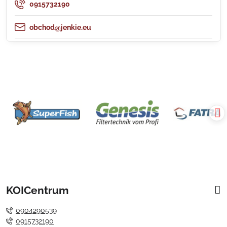
0915732190
obchod@jenkie.eu
KOICentrum
0904290539
0915732190