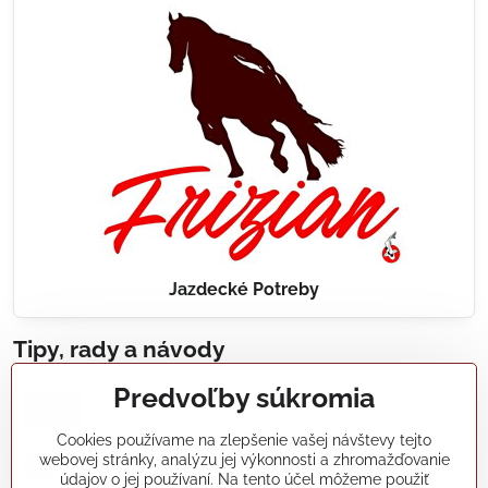
Jazdecké Potreby
Tipy, rady a návody
Predvoľby súkromia
Realizácie záhradných jazierok, bazénov, fontán,
údržba...
Cookies používame na zlepšenie vašej návštevy tejto
webovej stránky, analýzu jej výkonnosti a zhromažďovanie
Články a blogy
údajov o jej používaní. Na tento účel môžeme použiť