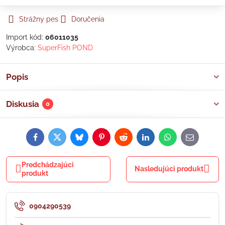
Strážny pes
Doručenia
Import kód:
06011035
Výrobca:
SuperFish POND
Popis
Diskusia
0
Facebook
Twitter
Bluesky
Pinterest
Reddit
LinkedIn
WhatsApp
E-
mail
Predchádzajúci
Nasledujúci produkt
produkt
0904290539