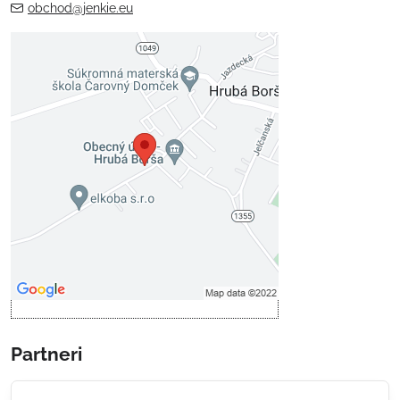
obchod@jenkie.eu
Externý obsah je blokovaný
Voľbami súkromia
Prajete si načítať externý obsah?
Povoliť tentokrát
Povoliť a zapamätať - súhlas s
druhom cookie: Funkčné
Otvoriť obsah v novom okne
Partneri