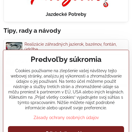
Jazdecké Potreby
Tipy, rady a návody
Realizácie záhradných jazierok, bazénov, fontán,
údržba...
Predvoľby súkromia
Články a blogy
Cookies používame na zlepšenie vašej návštevy tejto
webovej stránky, analýzu jej výkonnosti a zhromažďovanie
Rady a návody
údajov o jej používaní. Na tento účel môžeme použiť
nástroje a služby tretích strán a zhromaždené údaje sa
môžu preniesť k partnerom v EÚ, USA alebo iných krajinách.
koikapre/?ref=hl
Kliknutím na „Prijať všetky cookies“ vyjadrujete svoj súhlas s
týmto spracovaním. Nižšie môžete nájsť podrobné
informácie alebo upraviť svoje preferencie.
Zásady ochrany osobných údajov
©
2026
Copyright
Predvoľby súkromia
Zásady ochrany osobných údajov
Vytvorené pomocou:
BiznisWeb.sk