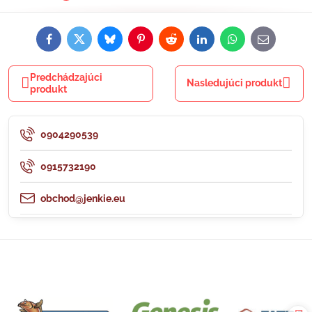
Facebook
Twitter
Bluesky
Pinterest
Reddit
LinkedIn
WhatsApp
E-
mail
Predchádzajúci
Nasledujúci produkt
produkt
0904290539
0915732190
obchod@jenkie.eu