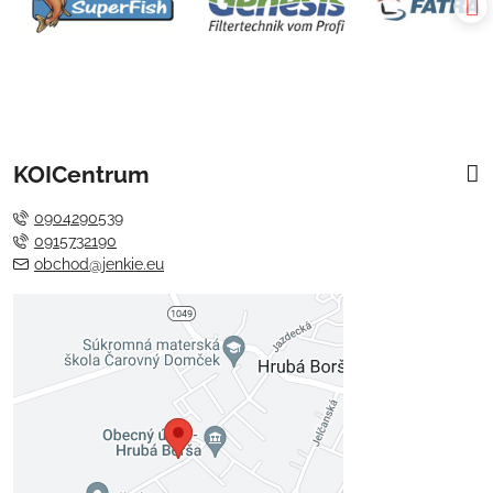
KOICentrum
0904290539
0915732190
obchod@jenkie.eu
Externý obsah je blokovaný
Voľbami súkromia
Prajete si načítať externý obsah?
Povoliť tentokrát