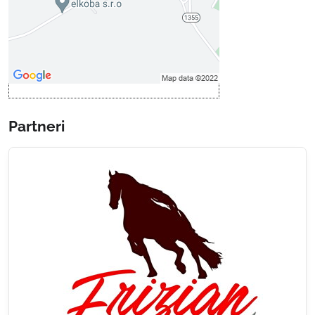
Povoliť a zapamätať - súhlas s
druhom cookie: Funkčné
Otvoriť obsah v novom okne
Partneri