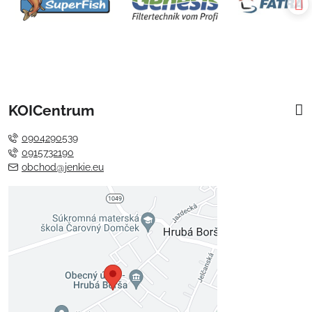
KOICentrum
0904290539
0915732190
obchod@jenkie.eu
Externý obsah je blokovaný
Voľbami súkromia
Prajete si načítať externý obsah?
Povoliť tentokrát