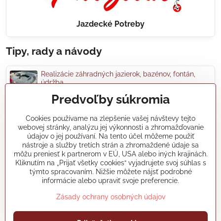
Jazdecké Potreby
Tipy, rady a návody
Realizácie záhradných jazierok, bazénov, fontán,
údržba...
Predvoľby súkromia
Články a blogy
Cookies používame na zlepšenie vašej návštevy tejto
webovej stránky, analýzu jej výkonnosti a zhromažďovanie
Rady a návody
údajov o jej používaní. Na tento účel môžeme použiť
nástroje a služby tretích strán a zhromaždené údaje sa
môžu preniesť k partnerom v EÚ, USA alebo iných krajinách.
koikapre/?ref=hl
Kliknutím na „Prijať všetky cookies“ vyjadrujete svoj súhlas s
týmto spracovaním. Nižšie môžete nájsť podrobné
informácie alebo upraviť svoje preferencie.
Zásady ochrany osobných údajov
©
2026
Copyright
Predvoľby súkromia
Zásady ochrany osobných údajov
Vytvorené pomocou:
BiznisWeb.sk