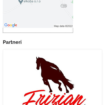
Povoliť a zapamätať - súhlas s
druhom cookie: Funkčné
Otvoriť obsah v novom okne
Partneri