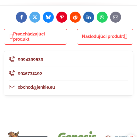
Facebook
Twitter
Bluesky
Pinterest
Reddit
LinkedIn
WhatsApp
E-
mail
Predchádzajúci
Nasledujúci produkt
produkt
0904290539
0915732190
obchod@jenkie.eu