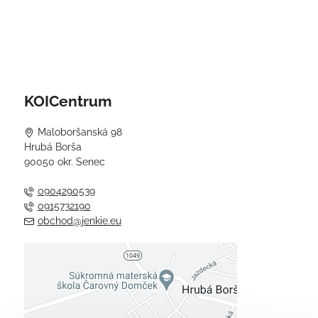
KOICentrum
Maloboršanská 98
Hrubá Borša
90050 okr. Senec
0904290539
0915732190
obchod@jenkie.eu
Externý obsah je blokovaný
Voľbami súkromia