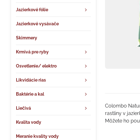
Jazierkové fólie
Jazierkové vysávače
Skimmery
Krmivá pre ryby
Osvetlenie/ elektro
Likvidácie rias
Baktérie a kal
Colombo Natura
Liečivá
rastliny v jazi
Môžete ho použi
Kvalita vody
Meranie kvality vody