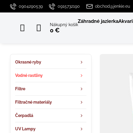
0904290539
0915732190
obchod@jenkie.eu
Záhradné jazierka
Akvari
Nákupný košík
0 €
Okrasné ryby
Vodné rastliny
Filtre
Filtračné materiály
Čerpadlá
UV Lampy