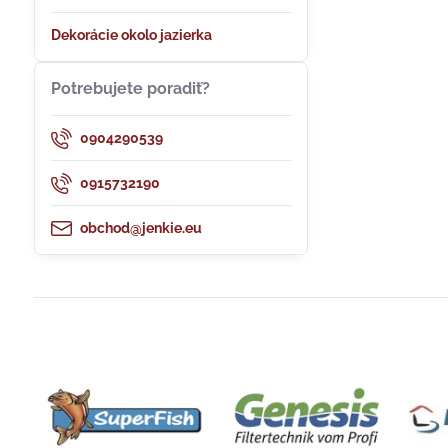
Dekorácie okolo jazierka
Potrebujete poradiť?
0904290539
0915732190
obchod@jenkie.eu