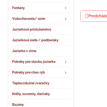
Fontány
Predchádz
Vzduchovanie/ ozón
Jazierkové príslušenstvo
Jazierkové sieťe / podberáky
Jazierko v zime
Potreby pre stavbu jazierka
Potreby pre chov rýb
Teplovzdušné zváračky
Knihy, suveníry, darčeky
Bazény