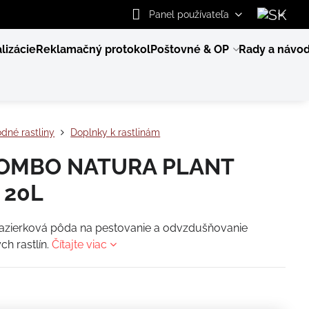
Panel používateľa
lizácie
Reklamačný protokol
Poštovné & OP
Rady a návo
dné rastliny
Doplnky k rastlinám
OMBO NATURA PLANT
 20L
jazierková pôda na pestovanie a odvzdušňovanie
ch rastlín.
Čítajte viac