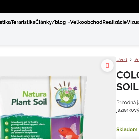
stika
Teraristika
Články/blog
Veľkoobchod
Realizácie
Vizua
Úvod
Vo
COL
SOIL
Prírodná 
jazierkový
Skladom