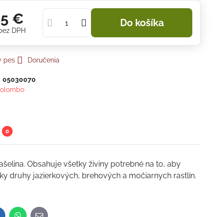
95 €
Do košíka
bez DPH
y pes
Doručenia
:
05030070
olombo
0
šelina. Obsahuje všetky živiny potrebné na to, aby
všetky druhy jazierkových, brehových a močiarnych rastlín.