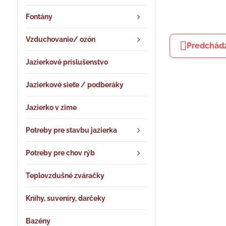
Fontány
Vzduchovanie/ ozón
Predchádz
Jazierkové príslušenstvo
Jazierkové sieťe / podberáky
Jazierko v zime
Potreby pre stavbu jazierka
Potreby pre chov rýb
Teplovzdušné zváračky
Knihy, suveníry, darčeky
Bazény