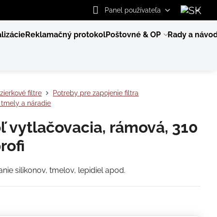
Panel používateľa
lizácie
Reklamačný protokol
Poštovné & OP
Rady a návo
zierkové filtre
Potreby pre zapojenie filtra
 tmely a náradie
oľ vytlačovacia, rámová, 310
rofi
nie silikonov, tmelov, lepidiel apod.