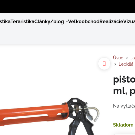
stika
Teraristika
Články/blog
Veľkoobchod
Realizácie
Vizua
Úvod
Ja
Lepidlá,
pišt
ml, p
Na vytlača
Skladom