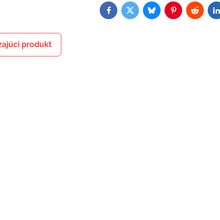
Facebook
Twitter
Bluesky
Pinterest
Reddit
L
ajúci produkt