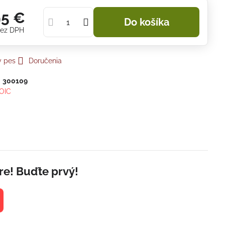
95 €
Do košíka
ez DPH
y pes
Doručenia
:
300109
OIC
re! Buďte prvý!