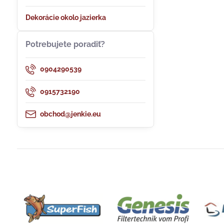
Dekorácie okolo jazierka
Potrebujete poradiť?
0904290539
0915732190
obchod@jenkie.eu