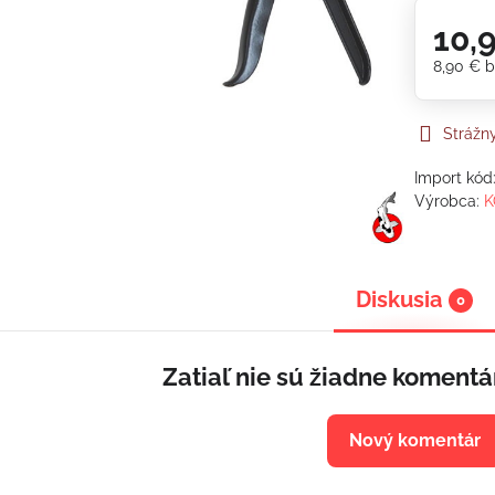
10,
8,90 €
b
Strážn
Import kód
Výrobca:
K
Diskusia
0
Zatiaľ nie sú žiadne komentá
Nový komentár