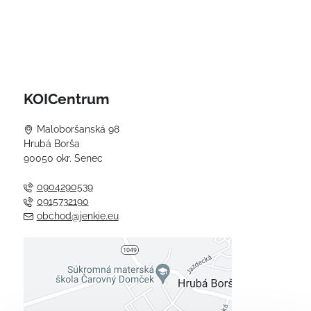
KOICentrum
Maloboršanská 98
Hrubá Borša
90050 okr. Senec
0904290539
0915732190
obchod@jenkie.eu
Externý obsah je blokovaný
Voľbami súkromia