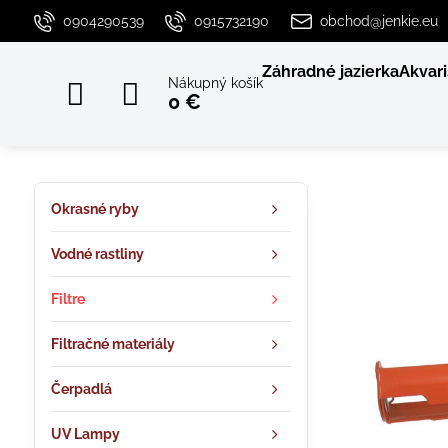
0904290539
0915732190
obchod@jenkie.eu
Záhradné jazierka
Akvari
Nákupný košík
0 €
Okrasné ryby
Vodné rastliny
Filtre
Filtračné materiály
Čerpadlá
UV Lampy