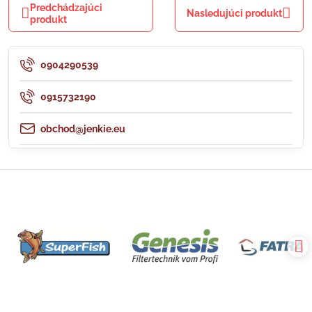
Predchádzajúci
Nasledujúci produkt
produkt
0904290539
0915732190
obchod@jenkie.eu