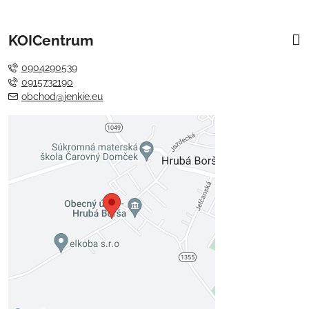
KOICentrum
0904290539
0915732190
obchod@jenkie.eu
Externý obsah je blokovaný
Voľbami súkromia
Prajete si načítať externý obsah?
Povoliť tentokrát
Povoliť a zapamätať - súhlas s
druhom cookie: Funkčné
Otvoriť obsah v novom okne