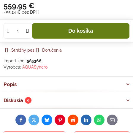
559,95 €
455,24 €
bez DPH
Do košíka
Strážny pes
Doručenia
Import kód:
585366
Výrobca:
AQUASyncro
Popis
Diskusia
0
Facebook
Twitter
Bluesky
Pinterest
Reddit
LinkedIn
WhatsApp
E-
mail