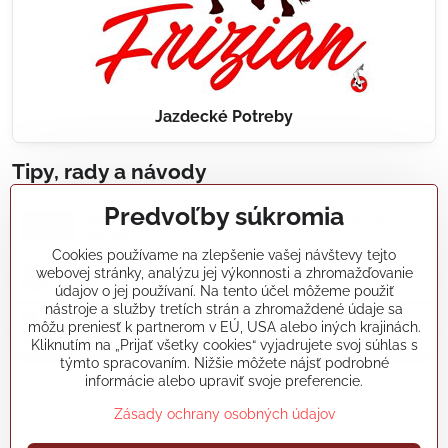
Jazdecké Potreby
Tipy, rady a návody
Predvoľby súkromia
Realizácie záhradných jazierok, bazénov, fontán,
údržba...
Cookies používame na zlepšenie vašej návštevy tejto
webovej stránky, analýzu jej výkonnosti a zhromažďovanie
Články a blogy
údajov o jej používaní. Na tento účel môžeme použiť
nástroje a služby tretích strán a zhromaždené údaje sa
môžu preniesť k partnerom v EÚ, USA alebo iných krajinách.
Rady a návody
Kliknutím na „Prijať všetky cookies“ vyjadrujete svoj súhlas s
týmto spracovaním. Nižšie môžete nájsť podrobné
informácie alebo upraviť svoje preferencie.
koikapre/?ref=hl
Zásady ochrany osobných údajov