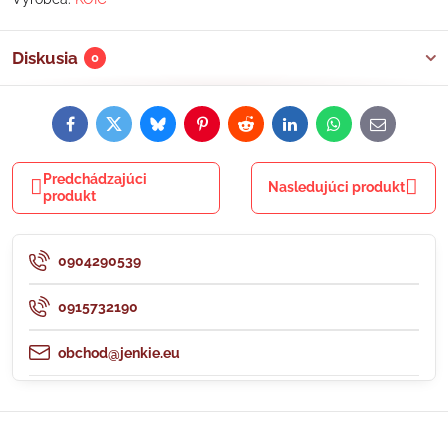
Diskusia
0
Facebook
Twitter
Bluesky
Pinterest
Reddit
LinkedIn
WhatsApp
E-
mail
Predchádzajúci
Nasledujúci produkt
produkt
0904290539
0915732190
obchod@jenkie.eu