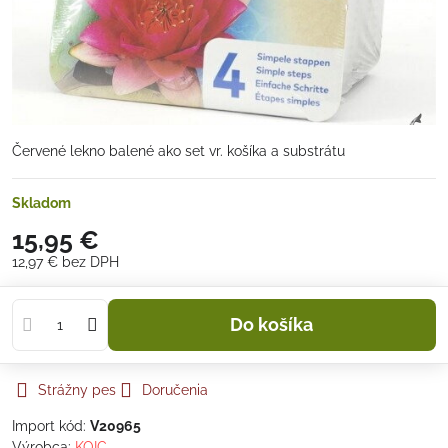
Červené lekno balené ako set vr. košíka a substrátu
Skladom
15,95 €
12,97 €
bez DPH
Do košíka
Strážny pes
Doručenia
Import kód:
V20965
Výrobca:
KOIC