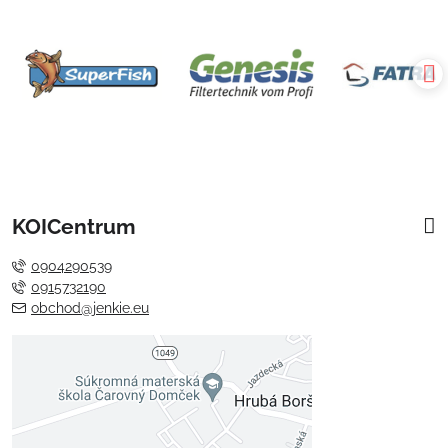
KOICentrum
0904290539
0915732190
obchod@jenkie.eu
Externý obsah je blokovaný
Voľbami súkromia