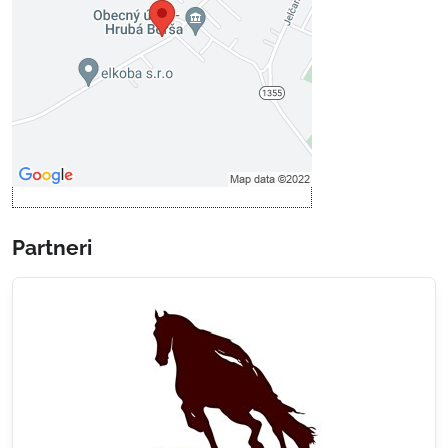
Prajete si načítať externý obsah?
Povoliť tentokrát
Povoliť a zapamätať - súhlas s
druhom cookie: Funkčné
Otvoriť obsah v novom okne
Partneri