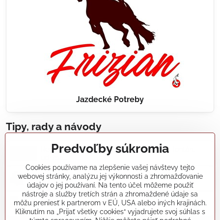
Jazdecké Potreby
Tipy, rady a návody
Predvoľby súkromia
Realizácie záhradných jazierok, bazénov, fontán,
údržba...
Cookies používame na zlepšenie vašej návštevy tejto
webovej stránky, analýzu jej výkonnosti a zhromažďovanie
Články a blogy
údajov o jej používaní. Na tento účel môžeme použiť
nástroje a služby tretích strán a zhromaždené údaje sa
môžu preniesť k partnerom v EÚ, USA alebo iných krajinách.
Rady a návody
Kliknutím na „Prijať všetky cookies“ vyjadrujete svoj súhlas s