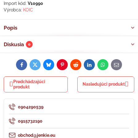
Import kód:
V10990
Výrobca:
KOIC
Popis
Diskusia
0
Facebook
Twitter
Bluesky
Pinterest
Reddit
LinkedIn
WhatsApp
E-
mail
Predchádzajúci
Nasledujúci produkt
produkt
0904290539
0915732190
obchod@jenkie.eu