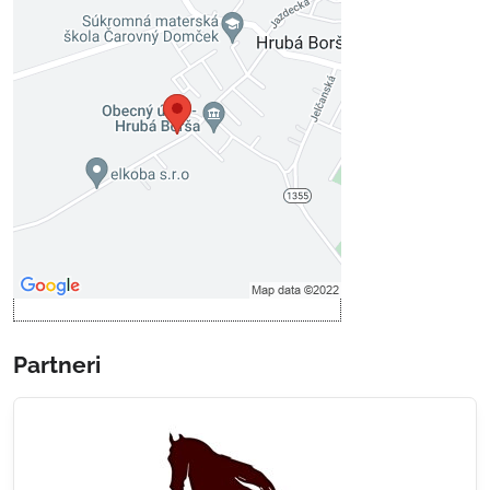
Externý obsah je blokovaný
Voľbami súkromia
Prajete si načítať externý obsah?
Povoliť tentokrát
Povoliť a zapamätať - súhlas s
druhom cookie: Funkčné
Otvoriť obsah v novom okne
Partneri