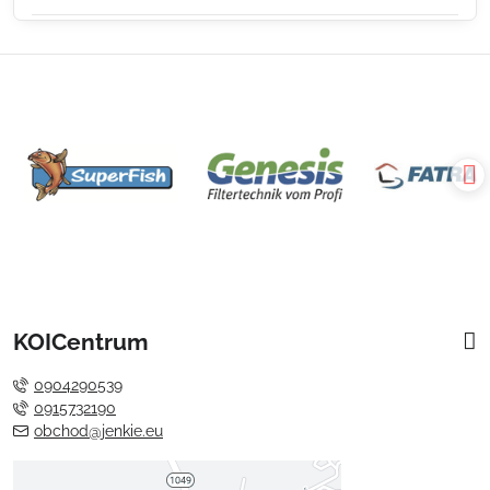
KOICentrum
0904290539
0915732190
obchod@jenkie.eu