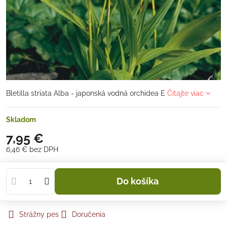
Bletilla striata Alba - japonská vodná orchidea E
Čítajte viac
Skladom
7,95 €
6,46 €
bez DPH
Do košíka
Strážny pes
Doručenia